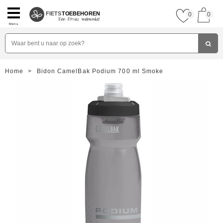
FIETS
TOEBEHOREN
0
0
Menu
Home
>
Bidon CamelBak Podium 700 ml Smoke