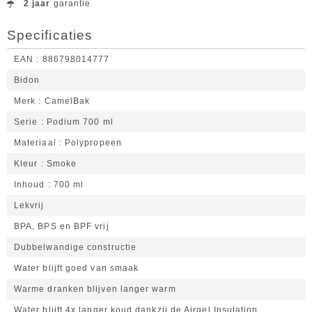
2 jaar
garantie
Specificaties
EAN
886798014777
Bidon
Merk
CamelBak
Serie
Podium 700 ml
Materiaal
Polypropeen
Kleur
Smoke
Inhoud
700 ml
Lekvrij
BPA, BPS en BPF vrij
Dubbelwandige constructie
Water blijft goed van smaak
Warme dranken blijven langer warm
Water blijft 4x langer koud dankzij de Airgel Insulation