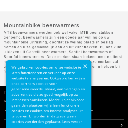
Mountainbike beenwarmers
MTB beenwarmers worden ook wel vaker MTB beenstukken
genoemd. Beenwarmers zijn een goede aanvulling op uw
mountainbike uitrusting, doordat ze weinig plaats in beslag
nemen en u ze gemakkelijk aan en uit kunt trekken. Bij ons kunt
u kiezen uit Castelli beenwarmers, Santini beenwarmers of
Sportful beenwarmers. Deze merken staan bekend om de uiterst
hoge kwaliteit. Een beenwarmer van een van deze merken zal
×
uw benen dan ook goed beschermen tegen vuil en u helpen bij
We gebruiken cookies om onze website te
het op peil houden van uw energielevel.
laten functioneren en verkeer op onze
website te analyseren. Ook gebruiken wij en
onze partners cookies voor
gepersonaliseerde inhoud, aanbiedingen en
Direct advies
advertenties die zo goed mogelijk op uw
interesses aansluiten. Mocht u niet akkoord
Mail onze klantenservice
gaan, dan plaatsen wij alleen functionele
cookies en cookies om interne analyses uit
te voeren. Er worden in dat geval geen
cookies van derden geplaatst.
Lees verder
Klantenservice