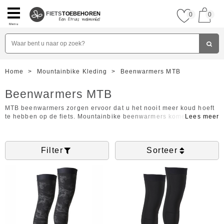
FIETS
TOEBEHOREN
0
0
Menu
Home
>
Mountainbike Kleding
>
Beenwarmers MTB
Beenwarmers MTB
MTB beenwarmers zorgen ervoor dat u het nooit meer koud hoeft
te hebben op de fiets. Mountainbike beenwarmers komen met
name goed van pas wanneer u het liefste een korte fietsbroek
draagt, maar het hier 's ochtends nog net wat te fris voor is.
Beenwarmers zorgen er ook voor dat de knie-gewrichten minder
Filter
Sorteer
worden belast. MTB beenwarmers zijn daarom het ideale
alternatief voor lange fietsbroeken. Bekijk hieronder de collectie
mountainbike beenwarmers voor dames en heren.