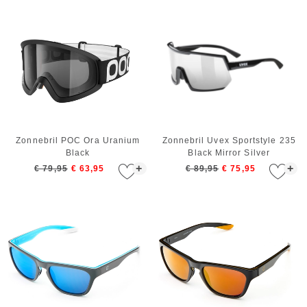
Zonnebril POC Ora Uranium
Zonnebril Uvex Sportstyle 235
Black
Black Mirror Silver
+
+
€ 79,95
€ 63,95
€ 89,95
€ 75,95