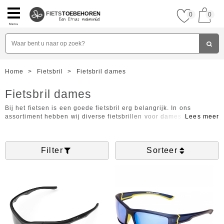
FIETS
TOEBEHOREN
0
0
Menu
Home
>
Fietsbril
>
Fietsbril dames
Fietsbril dames
Bij het fietsen is een goede fietsbril erg belangrijk. In ons
assortiment hebben wij diverse fietsbrillen voor dames zoals een
wielrenbril, mbt bril en racefiets fietsbril. Bij Fietstoebehoren
vindt u kwalitatieve brillen van diverse topmerken zoals een
Oakley fietsbril
,
POC Fietsbril
en
Agu fietsbril
. Het assortiment is
Filter
Sorteer
zeer divers waardoor er een fietsbril voor iedere vrouw te vinden
is.