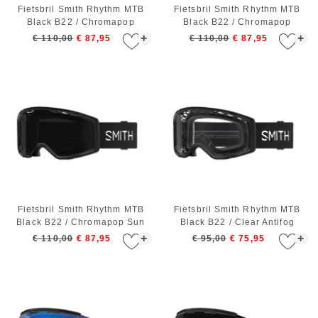
Fietsbril Smith Rhythm MTB
Fietsbril Smith Rhythm MTB
Black B22 / Chromapop
Black B22 / Chromapop
Contrast Rose Flash
Everyday Red Mirror
+
+
€ 110,00
€ 87,95
€ 110,00
€ 87,95
Fietsbril Smith Rhythm MTB
Fietsbril Smith Rhythm MTB
Black B22 / Chromapop Sun
Black B22 / Clear Antifog
Black
+
+
€ 110,00
€ 87,95
€ 95,00
€ 75,95