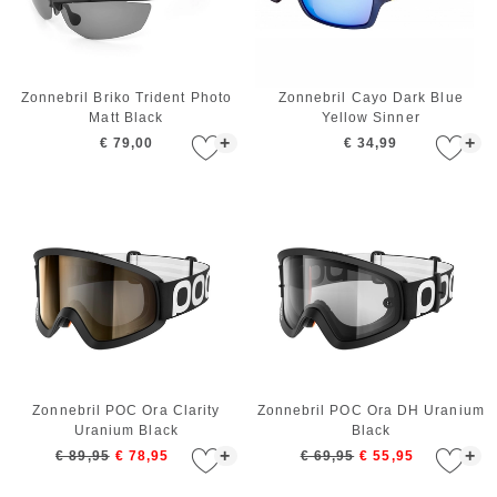
Zonnebril Briko Trident Photo
Zonnebril Cayo Dark Blue
Matt Black
Yellow Sinner
+
+
€ 79,00
€ 34,99
Zonnebril POC Ora Clarity
Zonnebril POC Ora DH Uranium
Uranium Black
Black
+
+
€ 89,95
€ 78,95
€ 69,95
€ 55,95