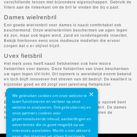
verschillende lenzen met bijzondere eigenschappen. Gebruik de
filters aan de linkerkant om de bril te vinden die bij u past.
Dames wielrenbril
Een goede wielrenbril voor dames is naast comfortabel ook
beschermend. Onze wielrenbrillen beschermen uw ogen tegen
de zon, maar ook tegen wind, zand en rondvliegende insecten.
Bekijk hierboven eens onze modieuze modellen die ervoor
zorgen dat u er stijlvol bijzit.
Uvex fietsbril
Het merk uvex heeft naast fietshelmen ook hele mooie
fietsbrillen voor dames. Deze fietsbrillen van Uvex beschermen
uw ogen tegen UV-licht. Dit topmerk is wereldwijd enorm bekend
en toch blijft innoveren het streven van dit bedrijf. De kwaliteit is
bijzonder goed en dit zorgt voor jarenlang fietsplezier.
×
100% fietsbril
We gebruiken cookies om onze website te
laten functioneren en verkeer op onze
Een 100% fietsbril is de perfecte bril voor u als u opzoek bent
website te analyseren. Ook gebruiken wij en
naar een elegante, sportieve en hoogwaardige bril. De dames
onze partners cookies voor
fietsbrillen van 100% zijn uitmuntend en verbeteren de
fietsbeleving voor u.
gepersonaliseerde inhoud, aanbiedingen en
advertenties die zo goed mogelijk op uw
interesses aansluiten. Mocht u niet akkoord
gaan, dan plaatsen wij alleen functionele