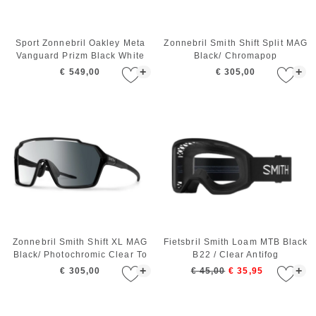
Sport Zonnebril Oakley Meta
Zonnebril Smith Shift Split MAG
Vanguard Prizm Black White
Black/ Chromapop
Photochromic Clear To Gray
+
+
€ 549,00
€ 305,00
Zonnebril Smith Shift XL MAG
Fietsbril Smith Loam MTB Black
Black/ Photochromic Clear To
B22 / Clear Antifog
Gray
+
+
€ 305,00
€ 45,00
€ 35,95