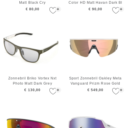
Matt Black Cry
Color HD Matt Havan Dark Bl
+
+
€ 80,00
€ 90,00
Zonnebril Briko Vortex Nxt
Sport Zonnebril Oakley Meta
Photo Matt Dark Grey
Vanguard Prizm Rose Gold
White
+
+
€ 130,00
€ 549,00