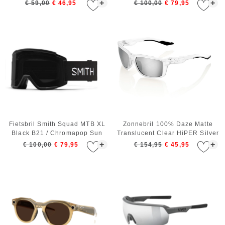
Red Mirror
+
+
€ 59,00
€ 46,95
€ 100,00
€ 79,95
Fietsbril Smith Squad MTB XL
Zonnebril 100% Daze Matte
Black B21 / Chromapop Sun
Translucent Clear HiPER Silver
Black
Mirror Lens
+
+
€ 100,00
€ 79,95
€ 154,95
€ 45,95