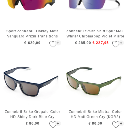
Sport Zonnebril Oakley Meta
Zonnebril Smith Shift Split MAG
Vanguard Prizm Transitions
White/ Chromapop Violet Mirror
Ember Black
+
+
€ 629,00
€ 285,00
€ 227,95
Zonnebril Briko Gregale Color
Zonnebril Briko Mistral Color
HD Shiny Dark Blue Cry
HD Matt Green Cry (KGR3)
+
+
€ 80,00
€ 80,00