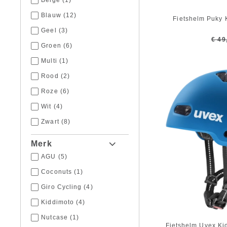
Beige
(1)
Blauw
(12)
Fietshelm Puky 
Geel
(3)
€ 49
Groen
(6)
Multi
(1)
Rood
(2)
Roze
(6)
Wit
(4)
Zwart
(8)
Merk
AGU
(5)
Coconuts
(1)
Giro Cycling
(4)
Kiddimoto
(4)
Nutcase
(1)
Fietshelm Uvex Ki