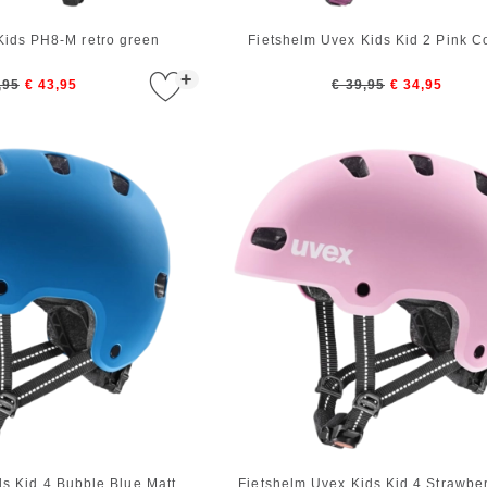
Kids PH8-M retro green
Fietshelm Uvex Kids Kid 2 Pink Co
+
,95
€ 43,95
€ 39,95
€ 34,95
ds Kid 4 Bubble Blue Matt
Fietshelm Uvex Kids Kid 4 Strawber