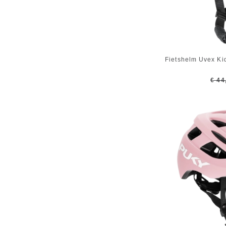
Fietshelm Uvex Ki
€ 44