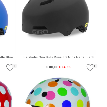
atte Blue
Fietshelm Giro Kids Dime FS Mips Matte Black
+
+
€ 80,00
€ 64,95