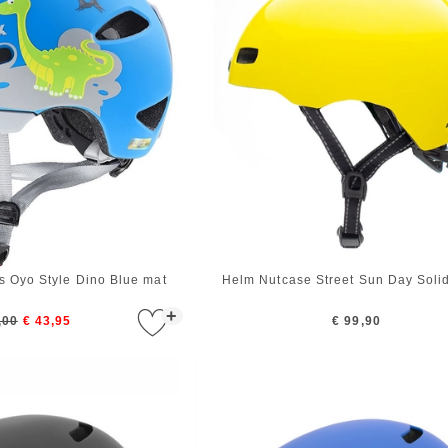
s Oyo Style Dino Blue mat
Helm Nutcase Street Sun Day Soli
+
,00
€ 43,95
€ 99,90