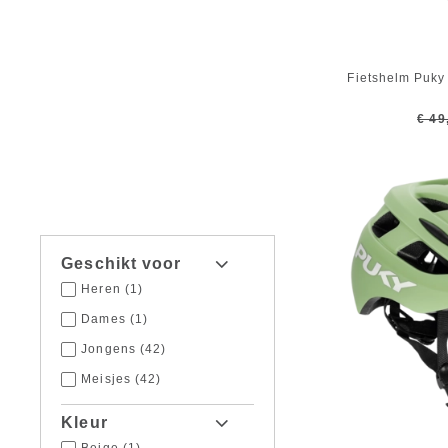
Fietshelm Puky
€ 49
Geschikt voor
Heren
(1)
Dames
(1)
Jongens
(42)
Meisjes
(42)
Kleur