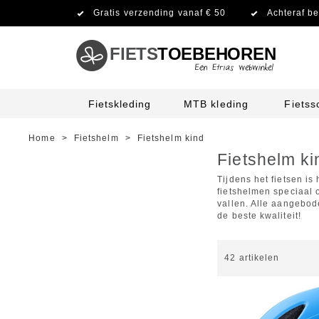
Gratis verzending vanaf € 50
Achteraf be
FIETS
TOEBEHOREN
Fietskleding
MTB kleding
Fiets
Home
>
Fietshelm
>
Fietshelm kind
Fietshelm ki
Tijdens het fietsen i
fietshelmen speciaal 
vallen. Alle aangebod
de beste kwaliteit!
42
artikelen