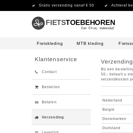
Gratis verzending vanaf € 50
Achteraf be
FIETS
TOEBEHOREN
Fietskleding
MTB kleding
Fiets
Klantenservice
Verzendin
Bij een bestelli
Contact
50,- betaalt u s
verzendkosten pe
Bestellen
Nederland
Betalen
België
Verzending
Denemarken
Duitsland
Levertijd