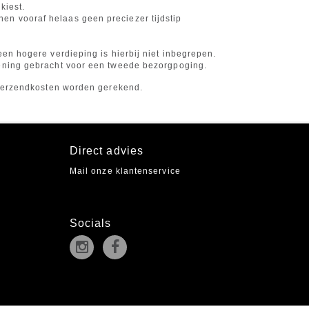
kiest.
en vooraf helaas geen preciezer tijdstip
een hogere verdieping is hierbij niet inbegrepen.
kening gebracht voor een tweede bezorgpoging.
e verzendkosten worden gerekend.
Direct advies
Mail onze klantenservice
Socials