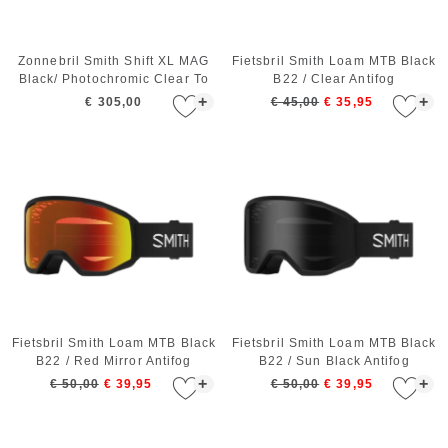
Zonnebril Smith Shift XL MAG
Fietsbril Smith Loam MTB Black
Black/ Photochromic Clear To
B22 / Clear Antifog
Gray
+
+
€ 305,00
€ 45,00
€ 35,95
Fietsbril Smith Loam MTB Black
Fietsbril Smith Loam MTB Black
B22 / Red Mirror Antifog
B22 / Sun Black Antifog
+
+
€ 50,00
€ 39,95
€ 50,00
€ 39,95