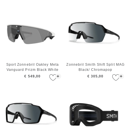
Sport Zonnebril Oakley Meta
Zonnebril Smith Shift Split MAG
Vanguard Prizm Black White
Black/ Chromapop
Photochromic Clear To Gray
+
+
€ 549,00
€ 305,00