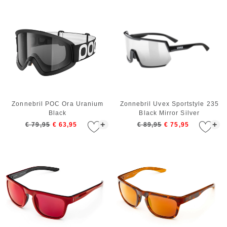
Zonnebril POC Ora Uranium
Zonnebril Uvex Sportstyle 235
Black
Black Mirror Silver
+
+
€ 79,95
€ 63,95
€ 89,95
€ 75,95