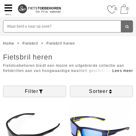
FIETS
TOEBEHOREN
0
0
Menu
Home
>
Fietsbril
>
Fietsbril heren
Fietsbril heren
Fietstoebehoren biedt een mooie en uitgebreide collectie aan
fietsbrillen aan van hoogwaardige kwaliteit geschikt voor heren.
Deze brillen zijn geprodueerd door topmerken zoals bijvoorbeeld
Oakley, Agu en Sinner. Ook zijn de brillen te verkrijgen in
verschillende monturen zoals een sportmontuur, een rond
Filter
Sorteer
montuur of pilotenmontuur. Verder zijn de brillen beschikbaar in
verschillende categoriën glazen, zo zit er gegarandeerd een bril
tussen waar u naar op zoek bent!