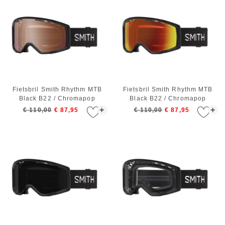
Fietsbril Smith Rhythm MTB
Fietsbril Smith Rhythm MTB
Black B22 / Chromapop
Black B22 / Chromapop
Contrast Rose Flash
Everyday Red Mirror
+
+
€ 110,00
€ 87,95
€ 110,00
€ 87,95