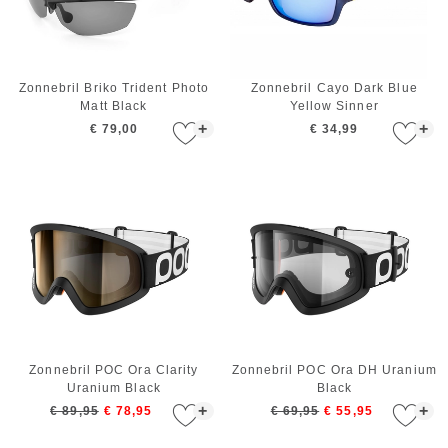
Zonnebril Briko Trident Photo
Zonnebril Cayo Dark Blue
Matt Black
Yellow Sinner
+
+
€ 79,00
€ 34,99
Zonnebril POC Ora Clarity
Zonnebril POC Ora DH Uranium
Uranium Black
Black
+
+
€ 89,95
€ 78,95
€ 69,95
€ 55,95