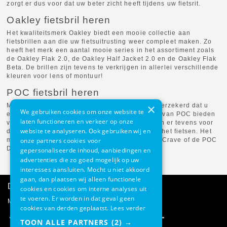
zorgt er dus voor dat uw beter zicht heeft tijdens uw fietsrit.
Oakley fietsbril heren
Het kwaliteitsmerk Oakley biedt een mooie collectie aan
fietsbrillen aan die uw fietsuitrusting weer compleet maken. Zo
heeft het merk een aantal mooie series in het assortiment zoals
de Oakley Flak 2.0, de Oakley Half Jacket 2.0 en de Oakley Flak
Beta. De brillen zijn tevens te verkrijgen in allerlei verschillende
kleuren voor lens of montuur!
POC fietsbril heren
×
Met een mooie fietsbril van POC bent u ervan verzekerd dat u
We gebruiken cookies om onze website te
een bril heeft van de beste kwaliteit. De brillen van POC bieden
laten functioneren en verkeer op onze
voldoende bescherming tegen de zon en zorgen er tevens voor
website te analyseren. Ook gebruiken wij en
dat er geen stof of vuil in uw ogen komt tijdens het fietsen. Het
onze partners cookies voor
merk biedt ook mooie series aan zoals de POC Crave of de POC
DO Blade serie.
gepersonaliseerde inhoud, aanbiedingen en
advertenties die zo goed mogelijk op uw
interesses aansluiten. Mocht u niet akkoord
gaan, dan plaatsen wij alleen functionele
Direct advies
cookies en cookies om interne analyses uit
te voeren. Er worden in dat geval geen
Mail onze klantenservice
cookies van derden geplaatst.
Lees verder
TOON ALLE PARTNERS
(2) →