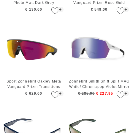
Photo Matt Dark Grey
Vanguard Prizm Rose Gold
White
+
+
€ 130,00
€ 549,00
Sport Zonnebril Oakley Meta
Zonnebril Smith Shift Split MAG
Vanguard Prizm Transitions
White/ Chromapop Violet Mirror
Ember Black
+
+
€ 629,00
€ 285,00
€ 227,95