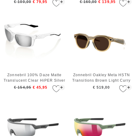
Black
+
+
€ 100,00
€ 79,95
€ 160,00
€ 139,95
Zonnebril 100% Daze Matte
Zonnebril Oakley Meta HSTN
Translucent Clear HiPER Silver
Transitions Brown Light Curry
Mirror Lens
+
+
€ 154,95
€ 45,95
€ 519,00