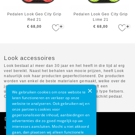
Pedalen Look Geo City Grip
Pedalen Look Geo City Grip
Red 21
Lime 21
+
+
€ 68,00
€ 68,00
Look accessoires
Look bestaat al meer dan 30 jaar en het heeft in die tijd al erg
veel bereikt. Naast het behalen van mooie prijzen, heeft Look
natuurlijk ook haar producten geperfectioneerd. De producten
worden van enkel de beste materialen gemaakt, welke over de
jaren uitvoerig getest zijn. Het Franse merk heeft een
×
uitgebreide collectie pedalen voor verschillende type fietsers.
We gebruiken cookies om onze website te
Op deze manier is er voor iedere fietser een geschikt pedaal.
laten functioneren en verkeer op onze
website te analyseren. Ook gebruiken wij en
onze partners cookies voor
gepersonaliseerde inhoud, aanbiedingen en
Direct advies
advertenties die zo goed mogelijk op uw
interesses aansluiten. Mocht u niet akkoord
Mail onze klantenservice
gaan, dan plaatsen wij alleen functionele