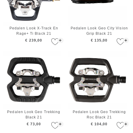
Pedalen Look X-Track En
Pedalen Look Geo City Vision
Rage+ Ti Black 21
Grip Black 21
+
+
€ 239,00
€ 135,00
Pedalen Look Geo Trekking
Pedalen Look Geo Trekking
Black 21
Roc Black 21
+
+
€ 73,00
€ 104,00