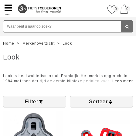
FIETS
TOEBEHOREN
0
0
Menu
Home
>
Merkenoverzicht
>
Look
Look
Look is het kwaliteitsmerk uit Frankrijk. Het merk is opgericht in
1984 met toen der tijd de eerste kliploze pedalen voor fietsen. Dit
was een voorbeeld voor alle andere fietsmerken, aangezien zij
sindsdien het idee van kliploze pedalen hebben overgenomen.
Het merk heeft hierdoor een gevestigde naam voor zichzelf
Filter
Sorteer
gemaakt. Look staat voor kwaliteit en duurzaamheid, waarvoor
het merk ook al meerdere prijzen heeft gewonnen zoals
bijvoorbeeld 'the Bike of the Year award' en ' the Design Star
award'. Met de producten van Look bent u verzekerd van een fijne
fietstocht.