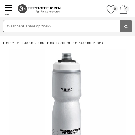
FIETS
TOEBEHOREN
0
0
Menu
Home
>
Bidon CamelBak Podium Ice 600 ml Black