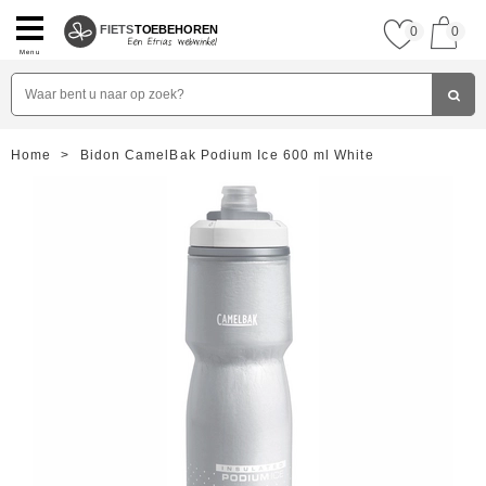
FIETS
TOEBEHOREN
0
0
Menu
Home
>
Bidon CamelBak Podium Ice 600 ml White