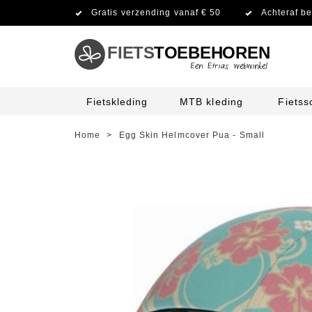
Gratis verzending vanaf € 50
Achteraf be
FIETS
TOEBEHOREN
Fietskleding
MTB kleding
Fiets
Home
>
Egg Skin Helmcover Pua - Small