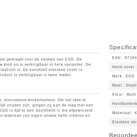
Specifica
EAN
8718
iale gemaakt voor de helmen van EGG. De
 kind en is verkrijgbaar in hele varianten. De
Helm cover
astisch is. De kunststof elastane cover is
oduct is verkrijgbaar is twee maten.
Merk
EGG
Maat
Small
Kleur
Multi
e, innovatieve kinderhelmen. Om het idee te
Hoofdomtre
lijk zouden zijn, gingen zij aan de slag met een
 EGG is dat er een basishelm is die afgewisseld
Materiaal
K
n iedereen zijn eigen unieke helm creëren en
Elastane st
Beoordeel