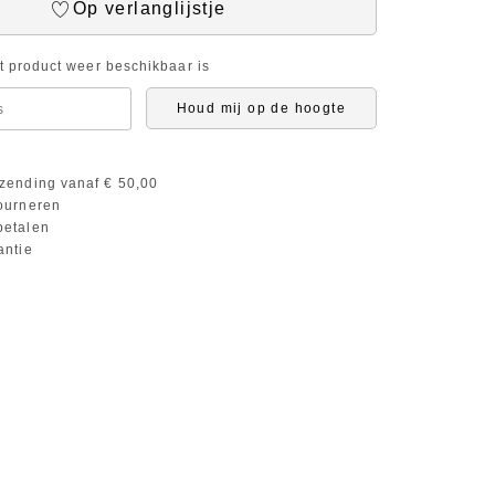
Op verlanglijstje
it product weer beschikbaar is
Houd mij op de hoogte
zending vanaf € 50,00
ourneren
etalen
antie