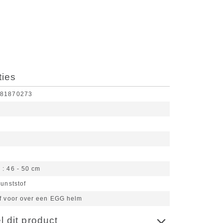
ties
481870273
k
46 - 50 cm
unststof
of voor over een EGG helm
 dit product