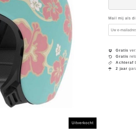
Mail mij als d
Gratis
ver
Gratis
ret
Achteraf
b
2 jaar
gar
Uitverkocht