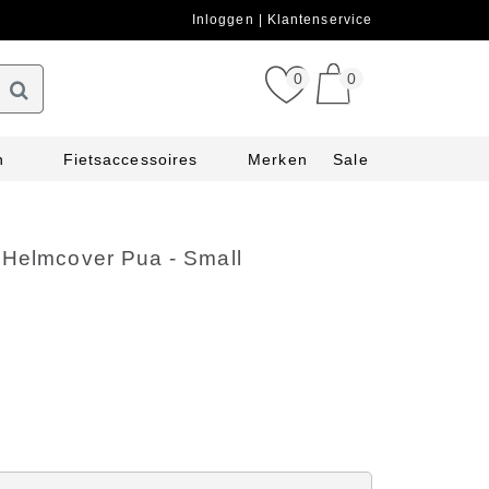
Inloggen
Klantenservice
0
0
n
Fietsaccessoires
Merken
Sale
 Helmcover Pua - Small