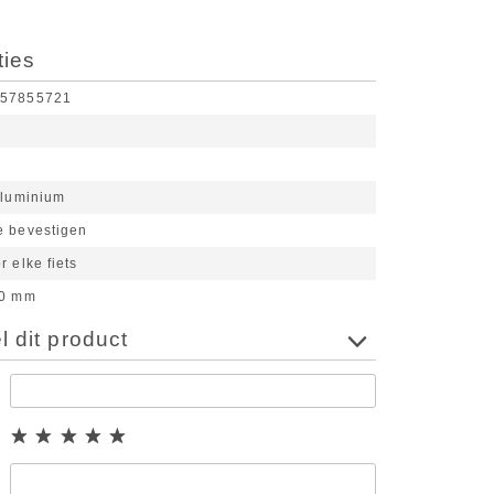
ties
657855721
luminium
e bevestigen
r elke fiets
0 mm
 dit product