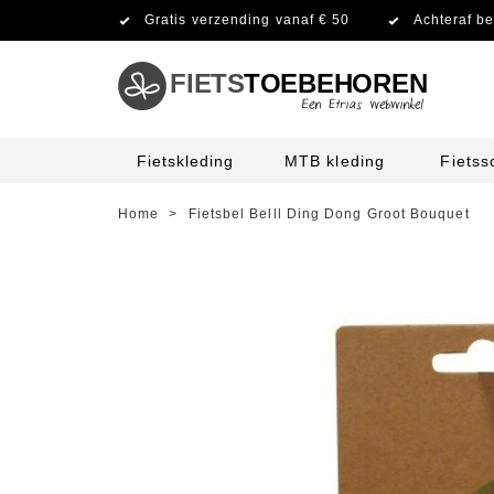
Gratis verzending vanaf € 50
Achteraf be
FIETS
TOEBEHOREN
Fietskleding
MTB kleding
Fiets
Home
>
Fietsbel Belll Ding Dong Groot Bouquet