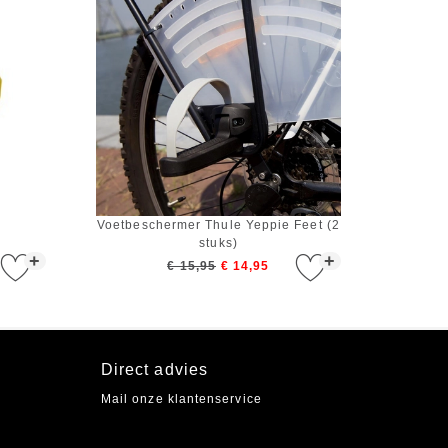
Voetbeschermer Thule Yeppie Feet (2
stuks)
+
+
€ 15,95
€ 14,95
Direct advies
Mail onze klantenservice