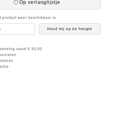
Op verlanglijstje
it product weer beschikbaar is
Houd mij op de hoogte
zending vanaf € 50,00
ourneren
etalen
antie