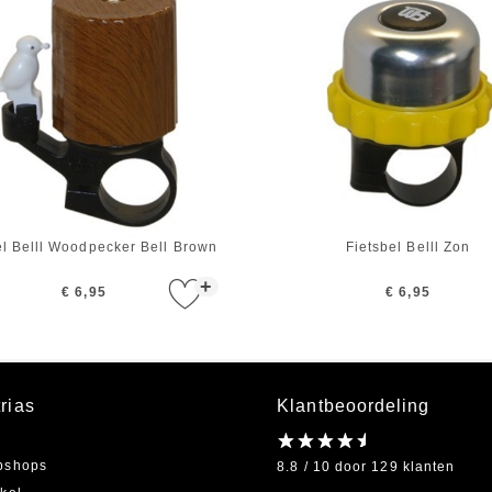
el Belll Woodpecker Bell Brown
Fietsbel Belll Zon
+
€ 6,95
€ 6,95
rias
Klantbeoordeling
bshops
8.8 / 10 door 129 klanten