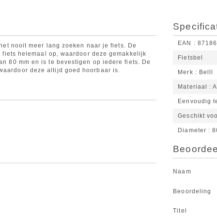
Specifica
EAN
8718
 het nooit meer lang zoeken naar je fiets. De
de fiets helemaal op, waardoor deze gemakkelijk
Fietsbel
van 80 mm en is te bevestigen op iedere fiets. De
waardoor deze altijd goed hoorbaar is.
Merk
Belll
Materiaal
A
Eenvoudig t
Geschikt voo
Diameter
8
Beoordeel
Naam
Beoordeling
Titel