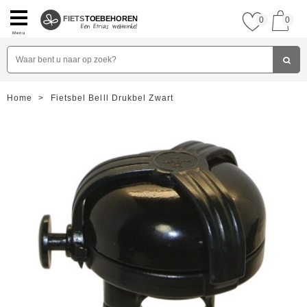
FIETS
TOEBEHOREN
0
0
Menu
Home
>
Fietsbel Belll Drukbel Zwart