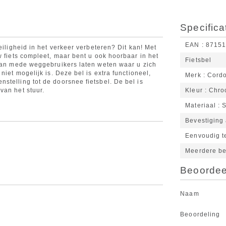
Specifica
EAN
87151
eiligheid in het verkeer verbeteren? Dit kan! Met
w fiets compleet, maar bent u ook hoorbaar in het
Fietsbel
 aan mede weggebruikers laten weten waar u zich
niet mogelijk is. Deze bel is extra functioneel,
Merk
Cord
stelling tot de doorsnee fietsbel. De bel is
van het stuur.
Kleur
Chro
Materiaal
S
Bevestiging 
Eenvoudig t
Meerdere be
Beoordeel
Naam
Beoordeling