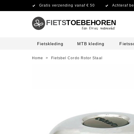
Gratis verzending vanaf € 50
Achteraf be
FIETS
TOEBEHOREN
Fietskleding
MTB kleding
Fiets
Home
>
Fietsbel Cordo Rotor Staal