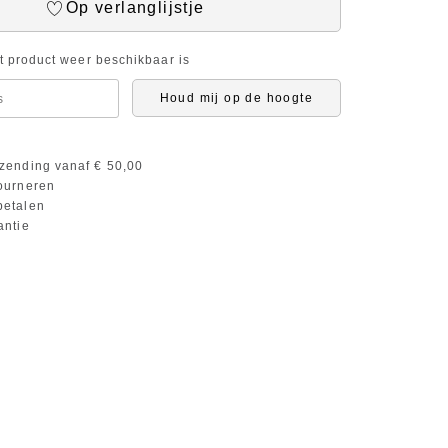
Op verlanglijstje
it product weer beschikbaar is
Houd mij op de hoogte
zending vanaf € 50,00
ourneren
etalen
antie