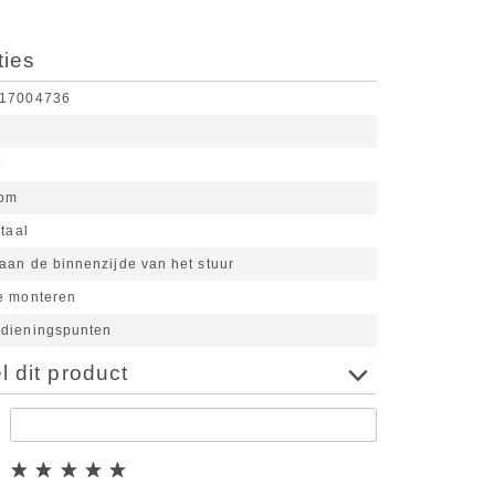
ties
17004736
o
om
taal
aan de binnenzijde van het stuur
e monteren
dieningspunten
 dit product