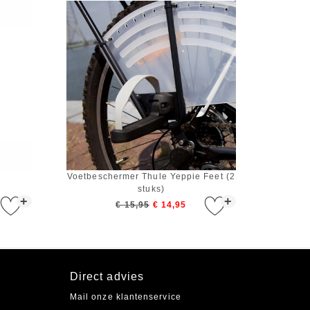
Voetbeschermer Thule Yeppie Feet (2
stuks)
+
+
€ 15,95
€ 14,95
Direct advies
Mail onze klantenservice