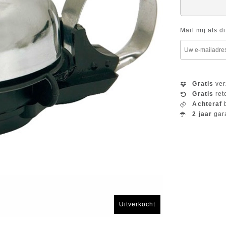
Mail mij als d
Gratis
ver
Gratis
ret
Achteraf
b
2 jaar
gar
Uitverkocht