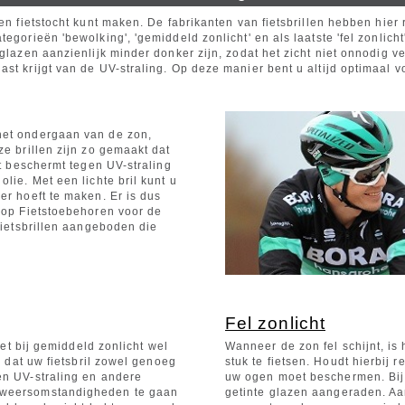
een fietstocht kunt maken. De fabrikanten van fietsbrillen hebben hie
egorieën 'bewolking', 'gemiddeld zonlicht' en als laatste 'fel zonlicht
glazen aanzienlijk minder donker zijn, zodat het zicht niet onnodig ve
st krijgt van de UV-straling. Op deze manier bent u altijd optimaal 
het ondergaan van de zon,
ze brillen zijn zo gemaakt dat
dt beschermt tegen UV-straling
lie. Met een lichte bril kunt u
er hoeft te maken. Er is dus
u op Fietstoebehoren voor de
 fietsbrillen aangeboden die
Fel zonlicht
Let bij gemiddeld zonlicht wel
Wanneer de zon fel schijnt, is 
g dat uw fietsbril zowel genoeg
stuk te fietsen. Houdt hierbij 
en UV-straling en andere
uw ogen moet beschermen. Bij
e weersomstandigheden te gaan
getinte glazen aangeraden. Aan