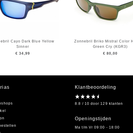
ebril Cayo Dark Blue Yellow
Zonnebril Briko Mistral Color 
Sinner
Green Cry (KGR3)
€ 34,99
€ 80,00
rias
Klantbeoordeling
bshops
8.8 / 10 door 129 klanten
kel
on
Openingstijden
bestellen
Ma t/m Vr 09:00 - 18:00