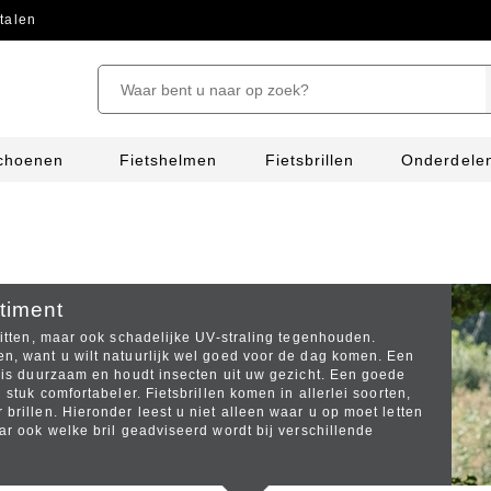
talen
schoenen
Fietshelmen
Fietsbrillen
Onderdele
rtiment
 zitten, maar ook schadelijke UV-straling tegenhouden.
en, want u wilt natuurlijk wel goed voor de dag komen. Een
, is duurzaam en houdt insecten uit uw gezicht. Een goede
 stuk comfortabeler. Fietsbrillen komen in allerlei soorten,
 brillen. Hieronder leest u niet alleen waar u op moet letten
aar ook welke bril geadviseerd wordt bij verschillende