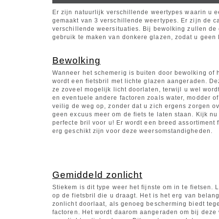
Er zijn natuurlijk verschillende weertypes waarin u 
gemaakt van 3 verschillende weertypes. Er zijn de cat
verschillende weersituaties. Bij bewolking zullen de 
gebruik te maken van donkere glazen, zodat u geen la
Bewolking
Wanneer het schemerig is buiten door bewolking of 
wordt een fietsbril met lichte glazen aangeraden. De
ze zoveel mogelijk licht doorlaten, terwijl u wel wor
en eventuele andere factoren zoals water, modder of o
veilig de weg op, zonder dat u zich ergens zorgen ov
geen excuus meer om de fiets te laten staan. Kijk n
perfecte bril voor u! Er wordt een breed assortiment
erg geschikt zijn voor deze weersomstandigheden.
Gemiddeld zonlicht
Stiekem is dit type weer het fijnste om in te fietsen. 
op de fietsbril die u draagt. Het is het erg van belan
zonlicht doorlaat, als genoeg bescherming biedt teg
factoren. Het wordt daarom aangeraden om bij dez