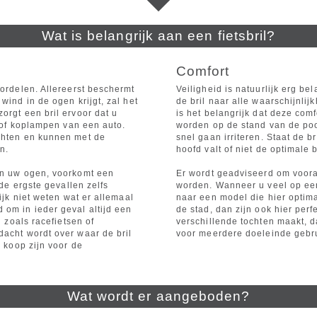
Wat is belangrijk aan een fietsbril?
Comfort
oordelen. Allereerst beschermt
Veiligheid is natuurlijk erg be
wind in de ogen krijgt, zal het
de bril naar alle waarschijnli
orgt een bril ervoor dat u
is het belangrijk dat deze comf
n of koplampen van een auto.
worden op de stand van de pootj
ochten en kunnen met de
snel gaan irriteren. Staat de br
n.
hoofd valt of niet de optimale
 in uw ogen, voorkomt een
Er wordt geadviseerd om voora
 de ergste gevallen zelfs
worden. Wanneer u veel op een 
ijk niet weten wat er allemaal
naar een model die hier optimaa
om in ieder geval altijd een
de stad, dan zijn ook hier perf
n zoals racefietsen of
verschillende tochten maakt, d
dacht wordt over waar de bril
voor meerdere doeleinde gebru
e koop zijn voor de
Wat wordt er aangeboden?