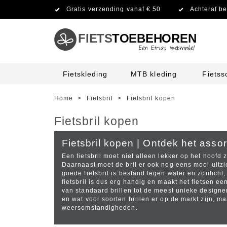
Gratis verzending vanaf € 50
Achteraf be
FIETS
TOEBEHOREN
Fietskleding
MTB kleding
Fiets
Home
>
Fietsbril
>
Fietsbril kopen
Fietsbril kopen
Fietsbril kopen | Ontdek het asso
Een fietsbril moet niet alleen lekker op het hoofd
Daarnaast moet de bril er ook nog eens mooi uitzi
goede fietsbril is bestand tegen water en zonlicht
fietsbril is dus erg handig en maakt het fietsen een
van standaard brillen tot de meest unieke designer
en wat voor soorten brillen er op de markt zijn, m
weersomstandigheden.