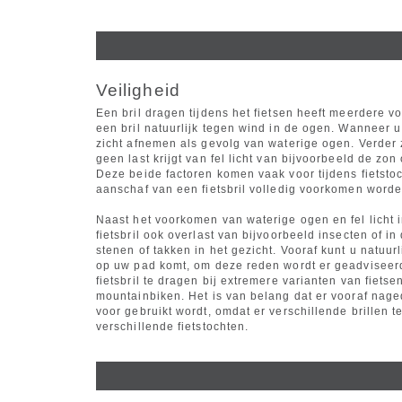
Veiligheid
Een bril dragen tijdens het fietsen heeft meerdere v
een bril natuurlijk tegen wind in de ogen. Wanneer u 
zicht afnemen als gevolg van waterige ogen. Verder z
geen last krijgt van fel licht van bijvoorbeeld de zo
Deze beide factoren komen vaak voor tijdens fietst
aanschaf van een fietsbril volledig voorkomen worde
Naast het voorkomen van waterige ogen en fel licht
fietsbril ook overlast van bijvoorbeeld insecten of in
stenen of takken in het gezicht. Vooraf kunt u natuurl
op uw pad komt, om deze reden wordt er geadviseerd 
fietsbril te dragen bij extremere varianten van fietse
mountainbiken. Het is van belang dat er vooraf nage
voor gebruikt wordt, omdat er verschillende brillen t
verschillende fietstochten.