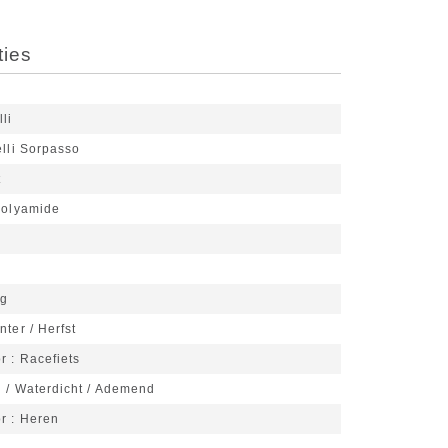
ties
lli
lli Sorpasso
t
olyamide
ng
nter / Herfst
or
Racefiets
d / Waterdicht / Ademend
or
Heren