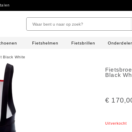
talen
schoenen
Fietshelmen
Fietsbrillen
Onderdele
ht Black White
Fietsbroe
Black Wh
€ 170,0
Uitverkocht