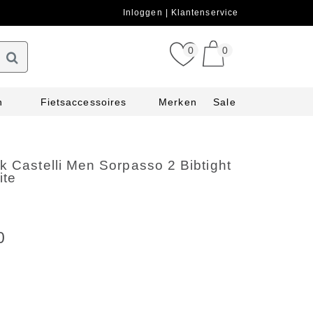
Inloggen
Klantenservice
0
0
n
Fietsaccessoires
Merken
Sale
k Castelli Men Sorpasso 2 Bibtight
ite
0