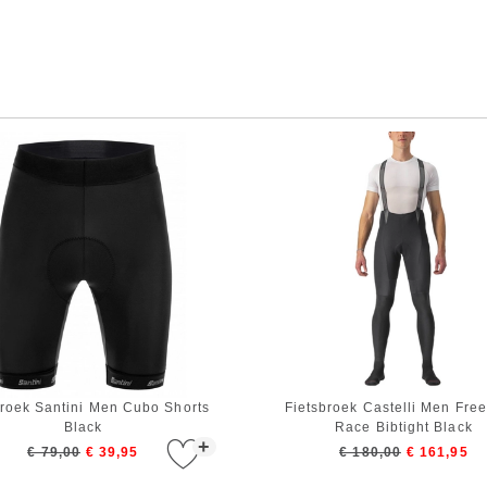
broek Santini Men Cubo Shorts
Fietsbroek Castelli Men Fre
Black
Race Bibtight Black
+
€ 79,00
€ 39,95
€ 180,00
€ 161,95