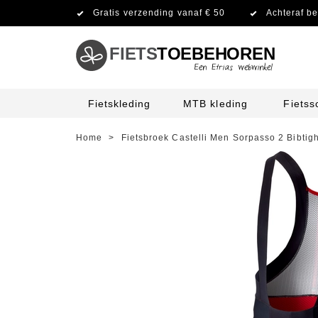
Gratis verzending vanaf € 50
Achteraf be
FIETS
TOEBEHOREN
Fietskleding
MTB kleding
Fiets
Home
>
Fietsbroek Castelli Men Sorpasso 2 Bibtig