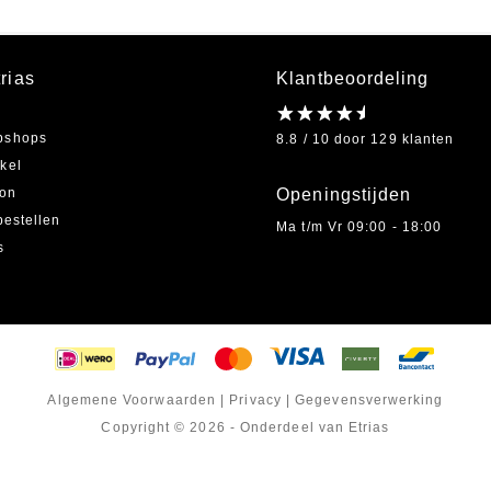
rias
Klantbeoordeling
bshops
8.8 / 10 door 129 klanten
kel
on
Openingstijden
bestellen
Ma t/m Vr 09:00 - 18:00
s
Algemene Voorwaarden
|
Privacy
|
Gegevensverwerking
Copyright © 2026 - Onderdeel van Etrias