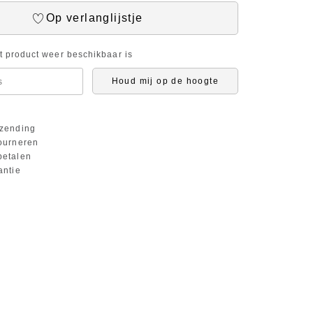
Op verlanglijstje
it product weer beschikbaar is
Houd mij op de hoogte
zending
ourneren
etalen
antie