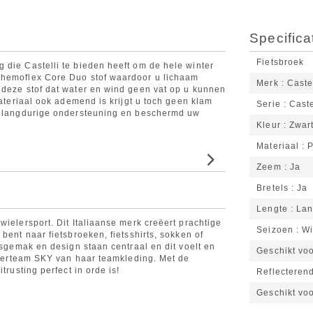
Specifica
Fietsbroek
 die Castelli te bieden heeft om de hele winter
Themoflex Core Duo stof waardoor u lichaam
Merk
Caste
 deze stof dat water en wind geen vat op u kunnen
materiaal ook ademend is krijgt u toch geen klam
Serie
Caste
en langdurige ondersteuning en beschermd uw
Kleur
Zwar
Materiaal
P
Zeem
Ja
Bretels
Ja
Lengte
La
wielersport. Dit Italiaanse merk creëert prachtige
Seizoen
Wi
bent naar fietsbroeken, fietsshirts, sokken of
ksgemak en design staan centraal en dit voelt en
Geschikt vo
ielerteam SKY van haar teamkleding. Met de
trusting perfect in orde is!
Reflecteren
Geschikt vo