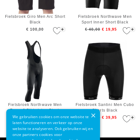
Fietsbroek Giro Men Arc Short
Fietsbroek Northwave Men
Black
Sport Inner Short Black
+
+
€ 100,00
€ 40,00
€ 19,95
Fietsbroek Northwave Men
Fietsbroek Santini Men Cubo
Force 2 Bibknicker Black
Shorts Black
×
We gebruiken cookies om onze website te
+
+
€ 70,00
€ 79,00
€ 39,95
laten functioneren en verkeer op onze
website te analyseren. Ook gebruiken wij en
onze partners cookies voor