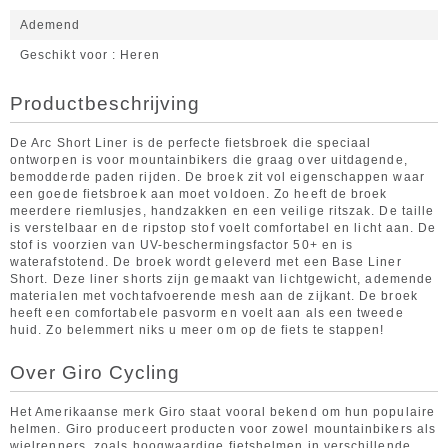
Ademend
Geschikt voor
Heren
Productbeschrijving
De Arc Short Liner is de perfecte fietsbroek die speciaal
ontworpen is voor mountainbikers die graag over uitdagende,
bemodderde paden rijden. De broek zit vol eigenschappen waar
een goede fietsbroek aan moet voldoen. Zo heeft de broek
meerdere riemlusjes, handzakken en een veilige ritszak. De taille
is verstelbaar en de ripstop stof voelt comfortabel en licht aan. De
stof is voorzien van UV-beschermingsfactor 50+ en is
waterafstotend. De broek wordt geleverd met een Base Liner
Short. Deze liner shorts zijn gemaakt van lichtgewicht, ademende
materialen met vochtafvoerende mesh aan de zijkant. De broek
heeft een comfortabele pasvorm en voelt aan als een tweede
huid. Zo belemmert niks u meer om op de fiets te stappen!
Over Giro Cycling
Het Amerikaanse merk Giro staat vooral bekend om hun populaire
helmen. Giro produceert producten voor zowel mountainbikers als
wielrenners, zoals hoogwaardige fietshelmen in verschillende