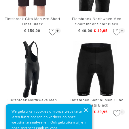
Fietsbroek Giro Men Arc Short
Fietsbroek Northwave Men
Liner Black
Sport Inner Short Black
+
+
€ 150,00
€ 40,00
€ 19,95
Fietsbroek Northwave Men
Fietsbroek Santini Men Cubo
Force 2 Bibknicker Black
Shorts Black
×
We gebruiken cookies om onze website te
+
+
€ 70,00
€ 79,00
€ 39,95
laten functioneren en verkeer op onze
website te analyseren. Ook gebruiken wij en
onze partners cookies voor