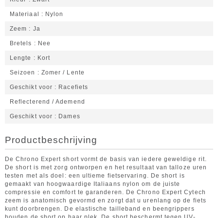
Materiaal
Nylon
Zeem
Ja
Bretels
Nee
Lengte
Kort
Seizoen
Zomer / Lente
Geschikt voor
Racefiets
Reflecterend / Ademend
Geschikt voor
Dames
Productbeschrijving
De Chrono Expert short vormt de basis van iedere geweldige rit.
De short is met zorg ontworpen en het resultaat van talloze uren
testen met als doel: een ultieme fietservaring. De short is
gemaakt van hoogwaardige Italiaans nylon om de juiste
compressie en comfort te garanderen. De Chrono Expert Cytech
zeem is anatomisch gevormd en zorgt dat u urenlang op de fiets
kunt doorbrengen. De elastische tailleband en beengrippers
houden de short op haar plek. De short beschermt tegen UV-