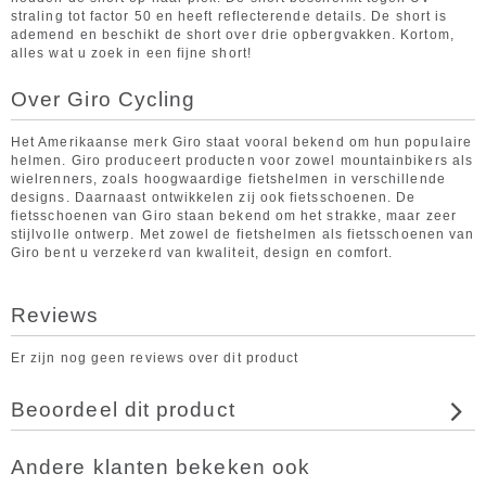
straling tot factor 50 en heeft reflecterende details. De short is
ademend en beschikt de short over drie opbergvakken. Kortom,
alles wat u zoek in een fijne short!
Over Giro Cycling
Het Amerikaanse merk Giro staat vooral bekend om hun populaire
helmen. Giro produceert producten voor zowel mountainbikers als
wielrenners, zoals hoogwaardige fietshelmen in verschillende
designs. Daarnaast ontwikkelen zij ook fietsschoenen. De
fietsschoenen van Giro staan bekend om het strakke, maar zeer
stijlvolle ontwerp. Met zowel de fietshelmen als fietsschoenen van
Giro bent u verzekerd van kwaliteit, design en comfort.
Reviews
Er zijn nog geen reviews over dit product
Beoordeel dit product
Andere klanten bekeken ook