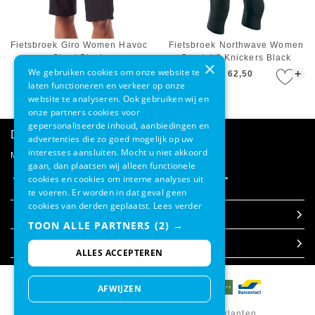
Fietsbroek Giro Women Havoc
Fietsbroek Northwave Women
Short Black
Crystal 2 Knickers Black
×
We gebruiken cookies om onze website te
+
+
€ 140,00
€ 62,50
laten functioneren en verkeer op onze
website te analyseren. Ook gebruiken wij en
onze partners cookies voor
gepersonaliseerde inhoud, aanbiedingen en
Direct advies
advertenties die zo goed mogelijk op uw
interesses aansluiten. Mocht u niet akkoord
Mail onze klantenservice
gaan, dan plaatsen wij alleen functionele
cookies en cookies om interne analyses uit
te voeren. Er worden in dat geval geen
cookies van derden geplaatst.
Lees verder
Klantenservice
TOON ALLE PARTNERS
(2) →
Over Etrias
Contact
ALLES ACCEPTEREN
Verzending & bezorgen
Over ons
AFWIJZEN
Ruilen & retourneren
Onze webshops
Klantbeoordeling: 8.8 / 10 door 129 klanten