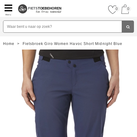
FIETS
TOEBEHOREN
0
0
Menu
Home
>
Fietsbroek Giro Women Havoc Short Midnight Blue