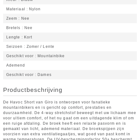
Materiaal
Nylon
Zeem
Nee
Bretels
Nee
Lengte
Kort
Seizoen
Zomer / Lente
Geschikt voor
Mountainbike
Ademend
Geschikt voor
Dames
Productbeschrijving
De Havoc Short van Giro is ontworpen voor fanatieke
mountainbikers en is gericht op comfort, prestaties en
duurzaamheid. De 4-way stretchstof beweegt met uw lichaam mee
voor ultiem comfort, of het nu gaat om een uitdagende klim of om
een ruige afdaling. De broek heeft een relaxte pasvorm en is
gemaakt van licht, ademend materiaal. De broekspijpen zijn
voorzien van extra ventilatiegaatjes, wat goed van past komt in
warme temperaturen. De UV-beschermingsfactor 50+ beschermt