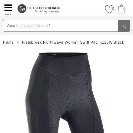
FIETS
TOEBEHOREN
0
0
Menu
Home
>
Fietsbroek Northwave Women Swift Pad K110W Black