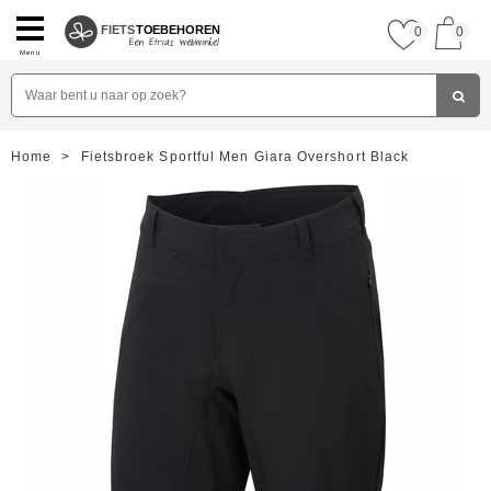
FIETS
TOEBEHOREN
0
0
Menu
Home
>
Fietsbroek Sportful Men Giara Overshort Black