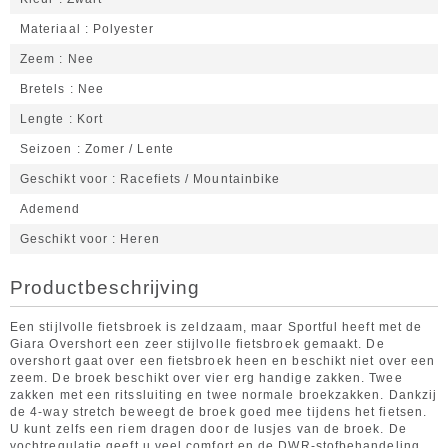
Materiaal
Polyester
Zeem
Nee
Bretels
Nee
Lengte
Kort
Seizoen
Zomer / Lente
Geschikt voor
Racefiets / Mountainbike
Ademend
Geschikt voor
Heren
Productbeschrijving
Een stijlvolle fietsbroek is zeldzaam, maar Sportful heeft met de
Giara Overshort een zeer stijlvolle fietsbroek gemaakt. De
overshort gaat over een fietsbroek heen en beschikt niet over een
zeem. De broek beschikt over vier erg handige zakken. Twee
zakken met een ritssluiting en twee normale broekzakken. Dankzij
de 4-way stretch beweegt de broek goed mee tijdens het fietsen.
U kunt zelfs een riem dragen door de lusjes van de broek. De
vochtregulatie geeft u veel comfort en de DWR-stofbehandeling