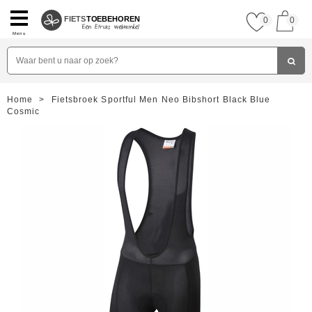
FIETS
TOEBEHOREN
0
0
Menu
Home
>
Fietsbroek Sportful Men Neo Bibshort Black Blue
Cosmic