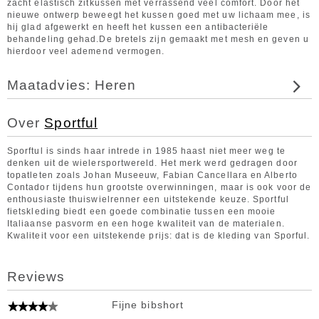
zacht elastisch zitkussen met verrassend veel comfort. Door het
nieuwe ontwerp beweegt het kussen goed met uw lichaam mee, is
hij glad afgewerkt en heeft het kussen een antibacteriële
behandeling gehad.De bretels zijn gemaakt met mesh en geven u
hierdoor veel ademend vermogen.
Maatadvies: Heren
Over
Sportful
Sporftul is sinds haar intrede in 1985 haast niet meer weg te
denken uit de wielersportwereld. Het merk werd gedragen door
topatleten zoals Johan Museeuw, Fabian Cancellara en Alberto
Contador tijdens hun grootste overwinningen, maar is ook voor de
enthousiaste thuiswielrenner een uitstekende keuze. Sportful
fietskleding biedt een goede combinatie tussen een mooie
Italiaanse pasvorm en een hoge kwaliteit van de materialen.
Kwaliteit voor een uitstekende prijs: dat is de kleding van Sporful.
Reviews
Fijne bibshort