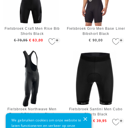
Fietsbroek Craft Men Rise Bib
Fietsbroek Giro Men Base Liner
Shorts Black
Bibshort Black
+
+
€ 79,95
€ 63,00
€ 90,00
Fietsbroek Northwave Men
Fietsbroek Santini Men Cubo
Force 2 Bibknicker Black
Shorts Black
×
We gebruiken cookies om onze website te
+
+
€ 70,00
€ 79,00
€ 39,95
laten functioneren en verkeer op onze