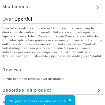
Maatadvies
Over
Sportful
Sporftul is sinds haar intrede in 1985 haast niet meer weg te
denken uit de wielersportwereld. Het merk werd gedragen door
topatleten zoals Johan Museeuw, Fabian Cancellara en Alberto
Contador tijdens hun grootste overwinningen, maar is ook voor de
enthousiaste thuiswielrenner een uitstekende keuze. Sportful
fietskleding biedt een goede combinatie tussen een mooie
Italiaanse pasvorm en een hoge kwaliteit van de materialen.
Kwaliteit voor een uitstekende prijs: dat is de kleding van Sporful.
Reviews
Er zijn nog geen reviews over dit product
Beoordeel dit product
×
We gebruiken cookies om onze website te
Andere klanten bekeken ook