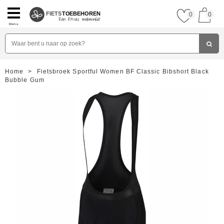
FIETS
TOEBEHOREN
0
0
Menu
Home
>
Fietsbroek Sportful Women BF Classic Bibshort Black
Bubble Gum