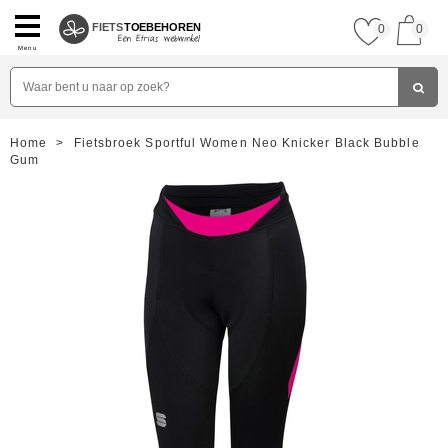
FIETS
TOEBEHOREN
0
0
Menu
Home
>
Fietsbroek Sportful Women Neo Knicker Black Bubble
Gum