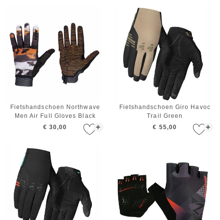
Fietshandschoen Northwave
Fietshandschoen Giro Havoc
Men Air Full Gloves Black
Trail Green
Orange White
+
+
€ 30,00
€ 55,00