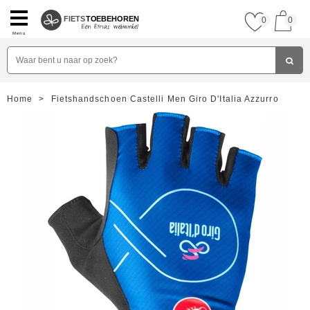
FIETS
TOEBEHOREN
0
0
Menu
Home
>
Fietshandschoen Castelli Men Giro D'Italia Azzurro