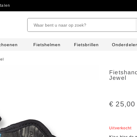
talen
schoenen
Fietshelmen
Fietsbrillen
Onderdele
el
Fietshan
Jewel
€ 25,00
Uitverkocht