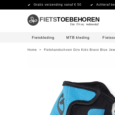
Gratis verzending vanaf € 50
Achteraf be
FIETS
TOEBEHOREN
Fietskleding
MTB kleding
Fiets
Home
>
Fietshandschoen Giro Kids Bravo Blue Jew