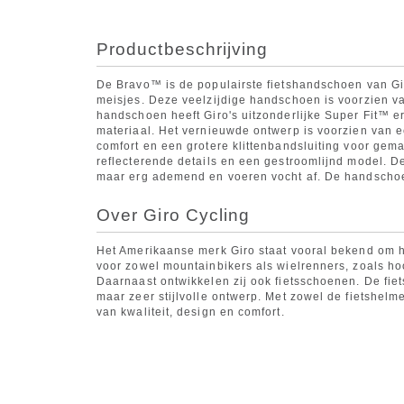
Productbeschrijving
De Bravo™ is de populairste fietshandschoen van Gi
meisjes. Deze veelzijdige handschoen is voorzien v
handschoen heeft Giro's uitzonderlijke Super Fit™
materiaal. Het vernieuwde ontwerp is voorzien van e
comfort en een grotere klittenbandsluiting voor ge
reflecterende details en een gestroomlijnd model. D
maar erg ademend en voeren vocht af. De handschoen
Over Giro Cycling
Het Amerikaanse merk Giro staat vooral bekend om h
voor zowel mountainbikers als wielrenners, zoals ho
Daarnaast ontwikkelen zij ook fietsschoenen. De fie
maar zeer stijlvolle ontwerp. Met zowel de fietshelm
van kwaliteit, design en comfort.