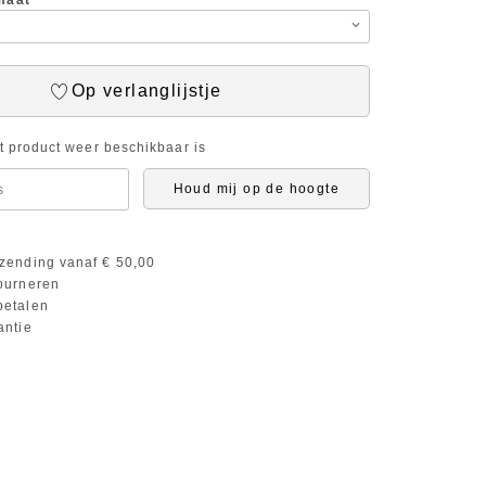
maat
Op verlanglijstje
it product weer beschikbaar is
Houd mij op de hoogte
zending vanaf € 50,00
ourneren
etalen
antie