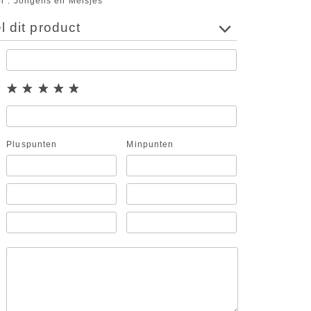
or
Jongens en Meisjes
 dit product
Pluspunten
Minpunten