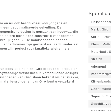
Specifica
Fietshands
ro en nu ook beschikbaar voor jongens en
an een geoptimaliseerde gelvulling. De
Merk
Giro
 ergonomische design is gemaakt van hoogwaardig
en betere technische constructie voor optimaal
Serie
Brav
makkelijk gebruik. De handschoenen hebben
e handschoenen zijn gevoerd met zacht materiaal,
Kleur
Multi
en zijn perfect voor fanatieke wielrenners!
Materiaal
S
Stretch
Ademend
un populaire helmen. Giro produceert producten
ogwaardige fietshelmen in verschillende designs.
Vochtafdrijv
tsschoenen van Giro staan bekend om het strakke,
en als fietsschoenen van Giro bent u verzekerd
Klittenbands
Geoptimalis
Super Fit™ 
Geschikt vo