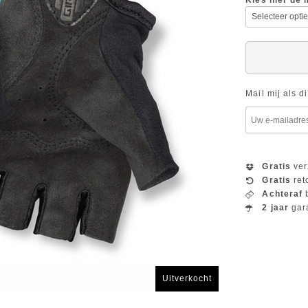
Kies hier de 
Mail mij als d
Gratis
ver
Gratis
ret
Achteraf
b
2 jaar
gar
Uitverkocht