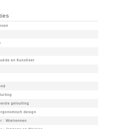
ties
choen
o
uède en Kunstleer
end
luiting
eerde gelvulling
ergonomisch design
or
Wielrennen