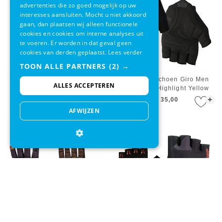
advertenties die zo goed mogelijk op uw
interesses aansluiten. Mocht u niet akkoord
gaan, dan plaatsen wij alleen functionele
cookies en cookies om interne analyses uit
te voeren. Er worden in dat geval geen
cookies van derden geplaatst.
Lees verder
TOON ALLE PARTNERS
(2) →
Fietshandschoen Giro Men
Fietshandschoen Giro Men
ALLES ACCEPTEREN
Bravo Gel Bright Red
Bravo Gel Highlight Yellow
+
+
€ 35,00
€ 35,00
AFWIJZEN
Fietshandschoen Northwave
Fietshandschoen Ziener Men