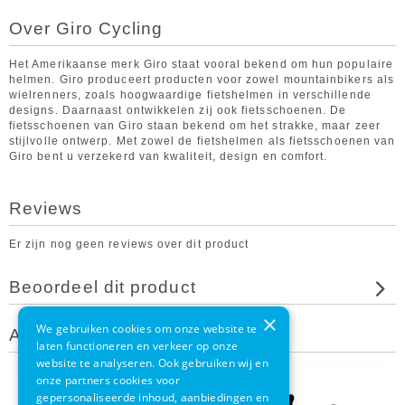
Over Giro Cycling
Het Amerikaanse merk Giro staat vooral bekend om hun populaire
helmen. Giro produceert producten voor zowel mountainbikers als
wielrenners, zoals hoogwaardige fietshelmen in verschillende
designs. Daarnaast ontwikkelen zij ook fietsschoenen. De
fietsschoenen van Giro staan bekend om het strakke, maar zeer
stijlvolle ontwerp. Met zowel de fietshelmen als fietsschoenen van
Giro bent u verzekerd van kwaliteit, design en comfort.
Reviews
Er zijn nog geen reviews over dit product
Beoordeel dit product
×
We gebruiken cookies om onze website te
Andere klanten bekeken ook
laten functioneren en verkeer op onze
website te analyseren. Ook gebruiken wij en
onze partners cookies voor
gepersonaliseerde inhoud, aanbiedingen en