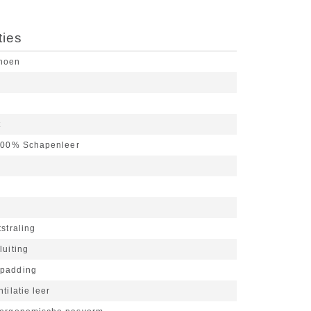
ties
choen
t
00% Schapenleer
tstraling
luiting
 padding
tilatie leer