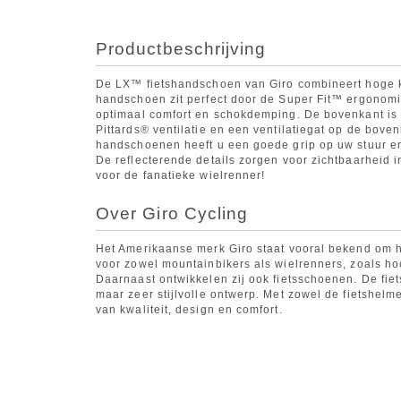
Productbeschrijving
De LX™ fietshandschoen van Giro combineert hoge kw
handschoen zit perfect door de Super Fit™ ergonomi
optimaal comfort en schokdemping. De bovenkant is 
Pittards® ventilatie en een ventilatiegat op de boven
handschoenen heeft u een goede grip op uw stuur e
De reflecterende details zorgen voor zichtbaarheid 
voor de fanatieke wielrenner!
Over Giro Cycling
Het Amerikaanse merk Giro staat vooral bekend om h
voor zowel mountainbikers als wielrenners, zoals ho
Daarnaast ontwikkelen zij ook fietsschoenen. De fie
maar zeer stijlvolle ontwerp. Met zowel de fietshelm
van kwaliteit, design en comfort.