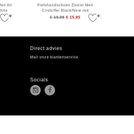
en Air
Fietshandschoen Ziener Men
hite
Cristoffer Black/New red
+
+
€ 19,99
€ 15,95
Direct advies
Mail onze klantenservice
Socials