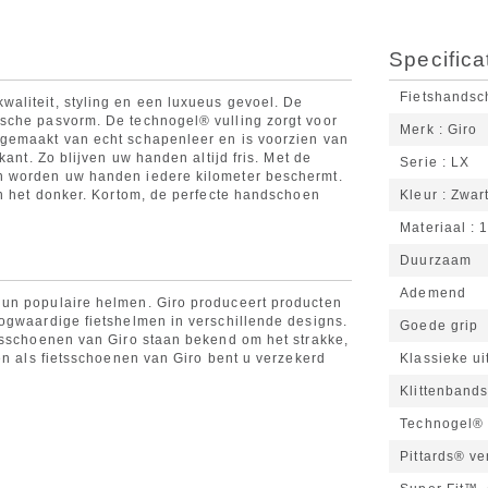
Specifica
Fietshands
aliteit, styling en een luxueus gevoel. De
sche pasvorm. De technogel® vulling zorgt voor
Merk
Giro
gemaakt van echt schapenleer en is voorzien van
kant. Zo blijven uw handen altijd fris. Met de
Serie
LX
n worden uw handen iedere kilometer beschermt.
in het donker. Kortom, de perfecte handschoen
Kleur
Zwar
Materiaal
1
Duurzaam
Ademend
un populaire helmen. Giro produceert producten
ogwaardige fietshelmen in verschillende designs.
Goede grip
tsschoenen van Giro staan bekend om het strakke,
en als fietsschoenen van Giro bent u verzekerd
Klassieke ui
Klittenbands
Technogel®
Pittards® ven