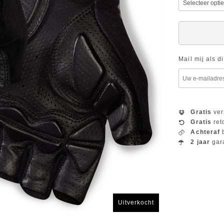
Mail mij als d
Gratis
ver
Gratis
ret
Achteraf
b
2 jaar
gar
Uitverkocht