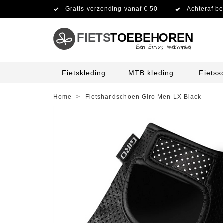
Gratis verzending vanaf € 50
Achteraf be
FIETS
TOEBEHOREN
Fietskleding
MTB kleding
Fiets
Home
>
Fietshandschoen Giro Men LX Black