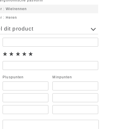
 ergonomische pasvorm
or
Wielrennen
or
Heren
 dit product
Pluspunten
Minpunten