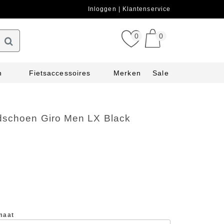
Inloggen
Klantenservice
0
0
n
Fietsaccessoires
Merken
Sale
dschoen Giro Men LX Black
maat