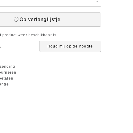
Op verlanglijstje
it product weer beschikbaar is
Houd mij op de hoogte
zending
ourneren
etalen
antie