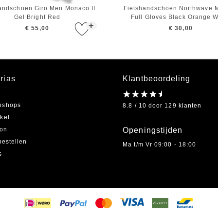
andschoen Giro Men Monaco II
Fietshandschoen Northwave M
Gel Bright Red
Full Gloves Black Orange W
+
€ 55,00
€ 30,00
rias
Klantbeoordeling
bshops
8.8 / 10 door 129 klanten
kel
on
Openingstijden
bestellen
Ma t/m Vr 09:00 - 18:00
s