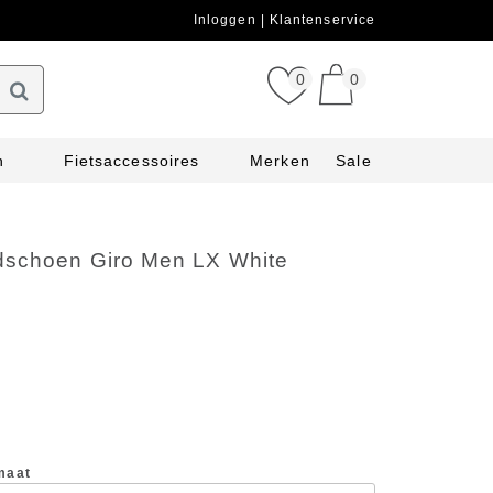
Inloggen
Klantenservice
0
0
n
Fietsaccessoires
Merken
Sale
dschoen Giro Men LX White
maat