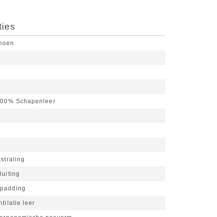
ties
choen
00% Schapenleer
tstraling
luiting
 padding
tilatie leer