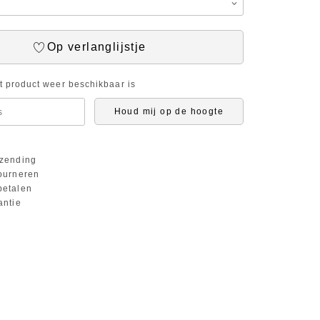
Op verlanglijstje
it product weer beschikbaar is
Houd mij op de hoogte
zending
ourneren
etalen
antie