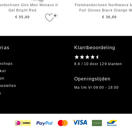
andschoen Giro Men Monaco II
Fietshandschoen Northwave M
Gel Bright Red
Full Gloves Black Orange W
+
€ 55,00
€ 30,00
rias
Klantbeoordeling
bshops
8.8 / 10 door 129 klanten
kel
on
Openingstijden
bestellen
Ma t/m Vr 09:00 - 18:00
s