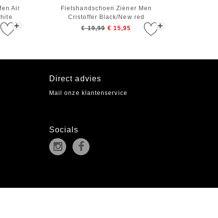
en Air
Fietshandschoen Ziener Men
hite
Cristoffer Black/New red
+
+
€ 19,99
€ 15,95
Direct advies
Mail onze klantenservice
Socials