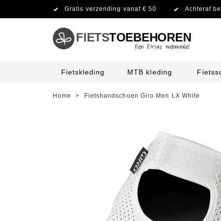
Gratis verzending vanaf € 50
Achteraf be
FIETS
TOEBEHOREN
Fietskleding
MTB kleding
Fiets
Home
>
Fietshandschoen Giro Men LX White