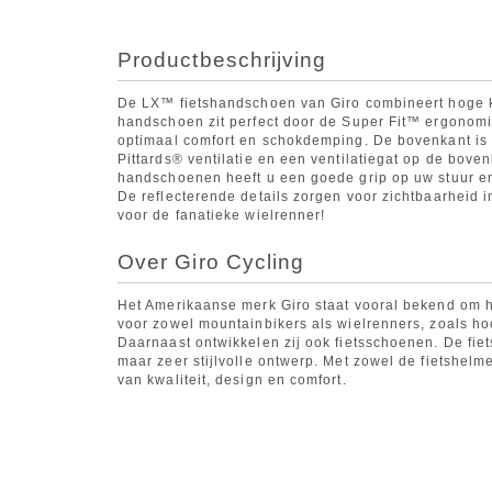
Productbeschrijving
De LX™ fietshandschoen van Giro combineert hoge kw
handschoen zit perfect door de Super Fit™ ergonomi
optimaal comfort en schokdemping. De bovenkant is 
Pittards® ventilatie en een ventilatiegat op de boven
handschoenen heeft u een goede grip op uw stuur e
De reflecterende details zorgen voor zichtbaarheid 
voor de fanatieke wielrenner!
Over Giro Cycling
Het Amerikaanse merk Giro staat vooral bekend om h
voor zowel mountainbikers als wielrenners, zoals ho
Daarnaast ontwikkelen zij ook fietsschoenen. De fie
maar zeer stijlvolle ontwerp. Met zowel de fietshelm
van kwaliteit, design en comfort.