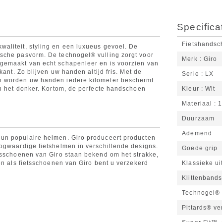
Specifica
Fietshands
aliteit, styling en een luxueus gevoel. De
sche pasvorm. De technogel® vulling zorgt voor
Merk
Giro
gemaakt van echt schapenleer en is voorzien van
kant. Zo blijven uw handen altijd fris. Met de
Serie
LX
n worden uw handen iedere kilometer beschermt.
in het donker. Kortom, de perfecte handschoen
Kleur
Wit
Materiaal
1
Duurzaam
Ademend
un populaire helmen. Giro produceert producten
ogwaardige fietshelmen in verschillende designs.
Goede grip
tsschoenen van Giro staan bekend om het strakke,
en als fietsschoenen van Giro bent u verzekerd
Klassieke ui
Klittenbands
Technogel®
Pittards® ven