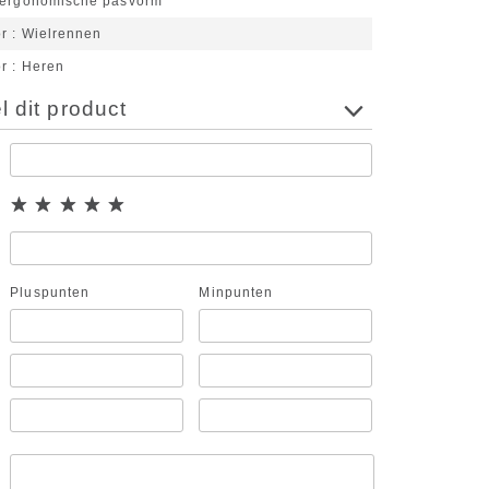
 ergonomische pasvorm
or
Wielrennen
or
Heren
 dit product
Pluspunten
Minpunten