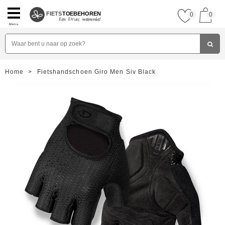
FIETS
TOEBEHOREN
0
0
Menu
Home
>
Fietshandschoen Giro Men Siv Black