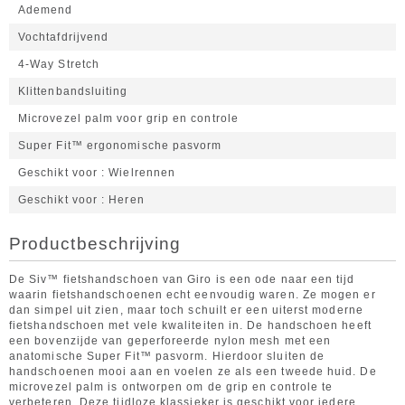
Ademend
Vochtafdrijvend
4-Way Stretch
Klittenbandsluiting
Microvezel palm voor grip en controle
Super Fit™ ergonomische pasvorm
Geschikt voor
Wielrennen
Geschikt voor
Heren
Productbeschrijving
De Siv™ fietshandschoen van Giro is een ode naar een tijd
waarin fietshandschoenen echt eenvoudig waren. Ze mogen er
dan simpel uit zien, maar toch schuilt er een uiterst moderne
fietshandschoen met vele kwaliteiten in. De handschoen heeft
een bovenzijde van geperforeerde nylon mesh met een
anatomische Super Fit™ pasvorm. Hierdoor sluiten de
handschoenen mooi aan en voelen ze als een tweede huid. De
microvezel palm is ontworpen om de grip en controle te
verbeteren. Deze tijdloze klassieker is geschikt voor iedere