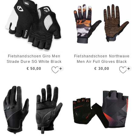
Fietshandschoen Giro Men
Fietshandschoen Northwave
Strade Dure SG White Black
Men Air Full Gloves Black
Orange White
+
+
€ 50,00
€ 30,00