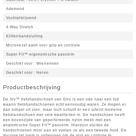
Ademend
Vochtafdrijvend
4-Way Stretch
Klittenbandsluiting
Microvezel palm voor grip en controle
Super Fit™ ergonomische pasvorm
Geschikt voor
Wielrennen
Geschikt voor
Heren
Productbeschrijving
De Siv™ fietshandschoen van Giro is een ode naar een tijd
waarin fietshandschoenen echt eenvoudig waren. Ze mogen er
dan simpel uit zien, maar toch schuilt er een uiterst moderne
fietshandschoen met vele kwaliteiten in. De handschoen heeft
een bovenzijde van geperforeerde nylon mesh met een
anatomische Super Fit™ pasvorm. Hierdoor sluiten de
handschoenen mooi aan en voelen ze als een tweede huid. De
microvezel palm is ontworpen om de grip en controle te