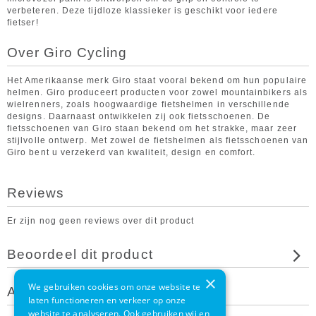
verbeteren. Deze tijdloze klassieker is geschikt voor iedere
fietser!
Over Giro Cycling
Het Amerikaanse merk Giro staat vooral bekend om hun populaire
helmen. Giro produceert producten voor zowel mountainbikers als
wielrenners, zoals hoogwaardige fietshelmen in verschillende
designs. Daarnaast ontwikkelen zij ook fietsschoenen. De
fietsschoenen van Giro staan bekend om het strakke, maar zeer
stijlvolle ontwerp. Met zowel de fietshelmen als fietsschoenen van
Giro bent u verzekerd van kwaliteit, design en comfort.
Reviews
Er zijn nog geen reviews over dit product
Beoordeel dit product
×
We gebruiken cookies om onze website te
Andere klanten bekeken ook
laten functioneren en verkeer op onze
website te analyseren. Ook gebruiken wij en