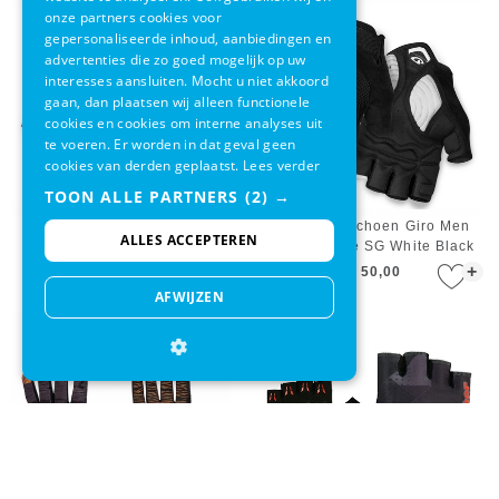
onze partners cookies voor
gepersonaliseerde inhoud, aanbiedingen en
advertenties die zo goed mogelijk op uw
interesses aansluiten. Mocht u niet akkoord
gaan, dan plaatsen wij alleen functionele
cookies en cookies om interne analyses uit
te voeren. Er worden in dat geval geen
cookies van derden geplaatst.
Lees verder
TOON ALLE PARTNERS
(2) →
Fietshandschoen Giro Men
Fietshandschoen Giro Men
ALLES ACCEPTEREN
Strade Dure SG Black Bright
Strade Dure SG White Black
Red
+
+
€ 50,00
€ 34,95
€ 50,00
AFWIJZEN