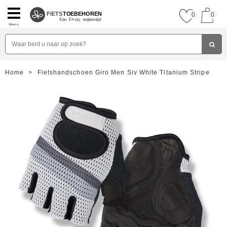
FIETS
TOEBEHOREN
0
0
Menu
Home
>
Fietshandschoen Giro Men Siv White Titanium Stripe