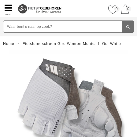
FIETS
TOEBEHOREN
0
0
Menu
Home
>
Fietshandschoen Giro Women Monica II Gel White