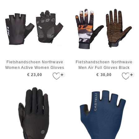
Fietshandschoen Northwave
Fietshandschoen Northwave
Women Active Women Gloves
Men Air Full Gloves Black
Black
Orange White
+
+
€ 23,00
€ 30,00