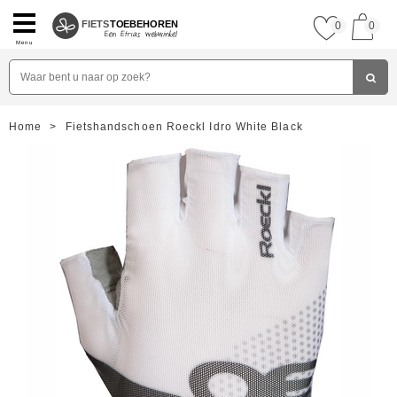
FIETS
TOEBEHOREN
0
0
Menu
Home
>
Fietshandschoen Roeckl Idro White Black