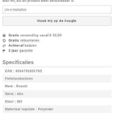
Mail mij als dit product weer beschikbaar is
Houd mij op de hoogte
Gratis
verzending vanaf € 50,00
Gratis
retourneren
Achteraf
betalen
2 jaar
garantie
Specificaties
EAN
4044791601783
Fietshandschoen
Merk
Roeckl
Serie
Idro
Kleur
Wit
Materiaal rugzijde
Polyester