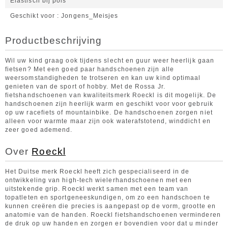
Elastisch bij pols
Geschikt voor
Jongens_Meisjes
Productbeschrijving
Wil uw kind graag ook tijdens slecht en guur weer heerlijk gaan
fietsen? Met een goed paar handschoenen zijn alle
weersomstandigheden te trotseren en kan uw kind optimaal
genieten van de sport of hobby. Met de Rossa Jr.
fietshandschoenen van kwaliteitsmerk Roeckl is dit mogelijk. De
handschoenen zijn heerlijk warm en geschikt voor voor gebruik
op uw racefiets of mountainbike. De handschoenen zorgen niet
alleen voor warmte maar zijn ook waterafstotend, winddicht en
zeer goed ademend.
Over
Roeckl
Het Duitse merk Roeckl heeft zich gespecialiseerd in de
ontwikkeling van high-tech wielerhandschoenen met een
uitstekende grip. Roeckl werkt samen met een team van
topatleten en sportgeneeskundigen, om zo een handschoen te
kunnen creëren die precies is aangepast op de vorm, grootte en
anatomie van de handen. Roeckl fietshandschoenen verminderen
de druk op uw handen en zorgen er bovendien voor dat u minder