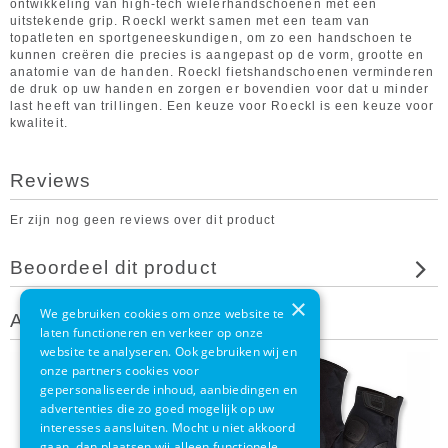
ontwikkeling van high-tech wielerhandschoenen met een
uitstekende grip. Roeckl werkt samen met een team van
topatleten en sportgeneeskundigen, om zo een handschoen te
kunnen creëren die precies is aangepast op de vorm, grootte en
anatomie van de handen. Roeckl fietshandschoenen verminderen
de druk op uw handen en zorgen er bovendien voor dat u minder
last heeft van trillingen. Een keuze voor Roeckl is een keuze voor
kwaliteit.
Reviews
Er zijn nog geen reviews over dit product
Beoordeel dit product
×
We gebruiken cookies om onze website te
Andere klanten bekeken ook
laten functioneren en verkeer op onze
website te analyseren. Ook gebruiken wij en
onze partners cookies voor
gepersonaliseerde inhoud, aanbiedingen en
advertenties die zo goed mogelijk op uw
interesses aansluiten. Mocht u niet akkoord
gaan, dan plaatsen wij alleen functionele