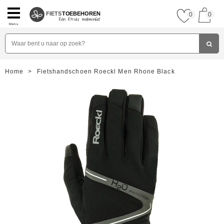
FIETS
TOEBEHOREN
0
0
Menu
Home
>
Fietshandschoen Roeckl Men Rhone Black