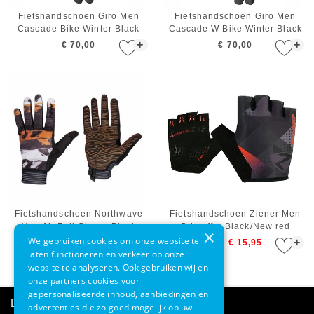
Fietshandschoen Giro Men
Fietshandschoen Giro Men
Cascade Bike Winter Black
Cascade W Bike Winter Black
+
+
€ 70,00
€ 70,00
Fietshandschoen Northwave
Fietshandschoen Ziener Men
Men Air Full Gloves Black
Cristoffer Black/New red
×
Orange White
We gebruiken cookies om onze website te
+
+
€ 30,00
€ 19,99
€ 15,95
laten functioneren en verkeer op onze
website te analyseren. Ook gebruiken wij en
onze partners cookies voor
gepersonaliseerde inhoud, aanbiedingen en
Direct advies
advertenties die zo goed mogelijk op uw