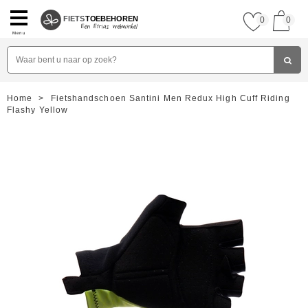
FIETS
TOEBEHOREN
0
0
Menu
Home
>
Fietshandschoen Santini Men Redux High Cuff Riding
Flashy Yellow