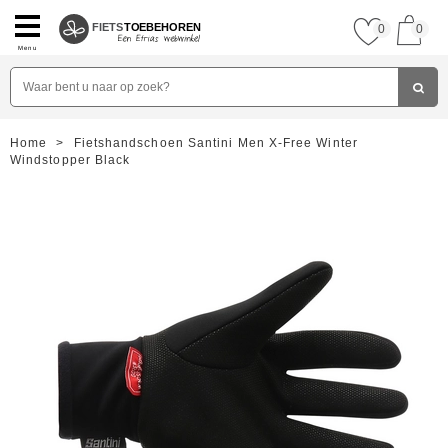
FIETS
TOEBEHOREN
0
0
Menu
Home
>
Fietshandschoen Santini Men X-Free Winter
Windstopper Black