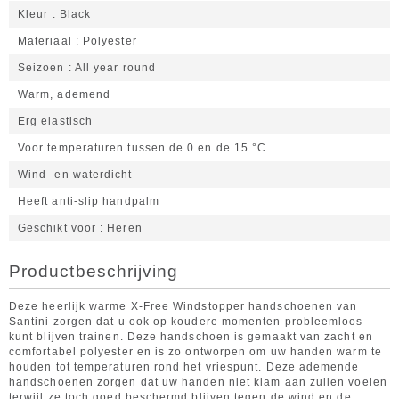
Kleur
Black
Materiaal
Polyester
Seizoen
All year round
Warm, ademend
Erg elastisch
Voor temperaturen tussen de 0 en de 15 °C
Wind- en waterdicht
Heeft anti-slip handpalm
Geschikt voor
Heren
Productbeschrijving
Deze heerlijk warme X-Free Windstopper handschoenen van
Santini zorgen dat u ook op koudere momenten probleemloos
kunt blijven trainen. Deze handschoen is gemaakt van zacht en
comfortabel polyester en is zo ontworpen om uw handen warm te
houden tot temperaturen rond het vriespunt. Deze ademende
handschoenen zorgen dat uw handen niet klam aan zullen voelen
terwijl ze toch goed beschermd blijven tegen de wind en de