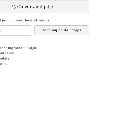
Op verlanglijstje
it product weer beschikbaar is
Houd mij op de hoogte
zending vanaf € 50,00
ourneren
etalen
antie