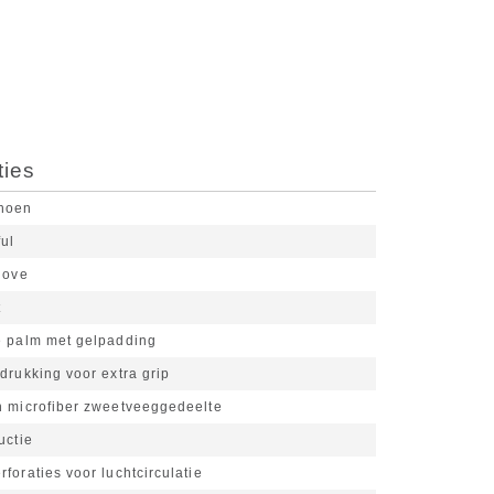
ties
choen
ful
love
t
e palm met gelpadding
drukking voor extra grip
h microfiber zweetveeggedeelte
uctie
foraties voor luchtcirculatie