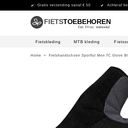
Gratis verzending vanaf € 50
Achteraf be
FIETS
TOEBEHOREN
Fietskleding
MTB kleding
Fiets
Home
>
Fietshandschoen Sportful Men TC Glove B