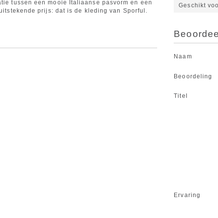
atie tussen een mooie Italiaanse pasvorm en een
Geschikt vo
uitstekende prijs: dat is de kleding van Sporful.
Beoordeel
Naam
Beoordeling
Titel
Ervaring