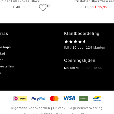
Spider Full Gloves Black
Cristoffer Black/New re
+
€ 40,00
€ 19,99
€ 15,95
rias
Klantbeoordeling
bshops
8.8 / 10 door 129 klanten
kel
on
Openingstijden
bestellen
Ma t/m Vr 09:00 - 18:00
s
Algemene Voorwaarden
|
Privacy
|
Gegevensverwerking