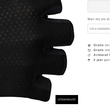
Mail mij als d
Gratis
ver
Gratis
ret
Achteraf
b
2 jaar
gar
Uitverkocht