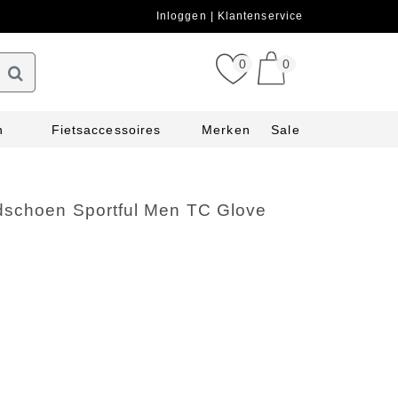
Inloggen
Klantenservice
0
0
n
Fietsaccessoires
Merken
Sale
dschoen Sportful Men TC Glove