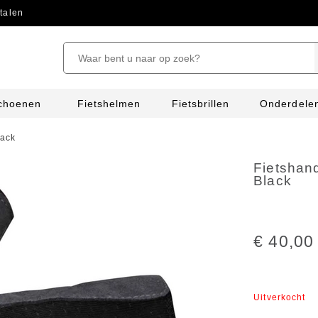
talen
schoenen
Fietshelmen
Fietsbrillen
Onderdele
lack
Fietshan
Black
€ 40,00
Uitverkocht