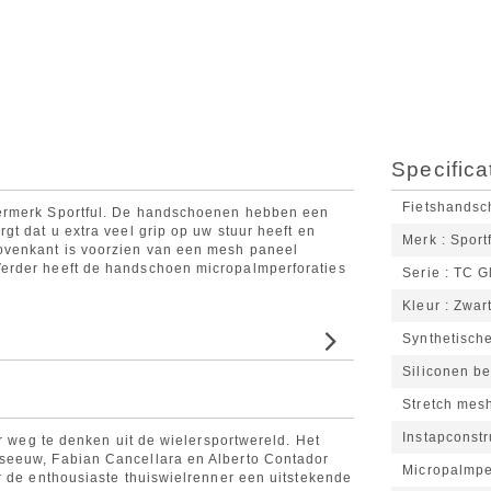
Specifica
Fietshands
lermerk Sportful. De handschoenen hebben een
t dat u extra veel grip op uw stuur heeft en
Merk
Sport
ovenkant is voorzien van een mesh paneel
erder heeft de handschoen micropalmperforaties
Serie
TC G
Kleur
Zwar
Synthetisch
Siliconen be
Stretch mes
Instapconstr
er weg te denken uit de wielersportwereld. Het
seeuw, Fabian Cancellara en Alberto Contador
Micropalmper
r de enthousiaste thuiswielrenner een uitstekende