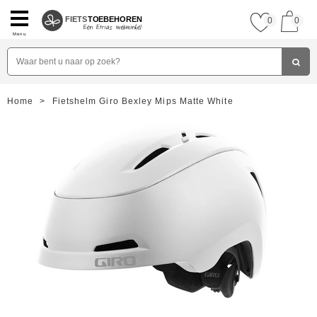
FIETS
TOEBEHOREN
0
0
Menu
Home
>
Fietshelm Giro Bexley Mips Matte White