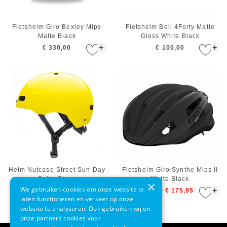
Fietshelm Giro Bexley Mips
Fietshelm Bell 4Forty Matte
Matte Black
Gloss White Black
+
+
€ 330,00
€ 100,00
Helm Nutcase Street Sun Day
Fietshelm Giro Synthe Mips II
Solid Gloss
Matte Black
×
We gebruiken cookies om onze website te
+
+
€ 99,90
€ 220,00
€ 175,95
laten functioneren en verkeer op onze
website te analyseren. Ook gebruiken wij en
onze partners cookies voor