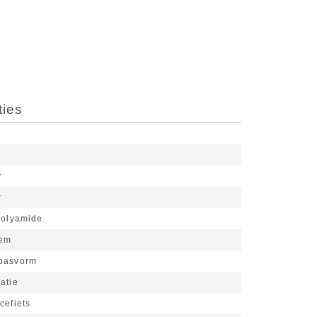
ties
y
r
olyamide
eem
 pasvorm
atie
cefiets