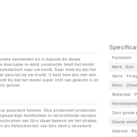
Specifica
Fietshelm
ngename kenmerken en is daarom de ideale
de duurzame in-mold constructie heeft het model
Merk
Giro
automatisch naar uw hoofd. Daar komt bij dat het
al aansluit op uw hoofd. U kunt hem dus met één
Serie
Fora
komt bij dat het model super licht van gewicht is en
ris gevoel.
Kleur
Zilve
Materiaal
P
Verstelsyst
un populaire helmen. Giro produceert producten
Zeer goede
ogwaardige fietshelmen in verschillende designs.
tsschoenen van Giro staan bekend om het strakke,
Goede ventil
en als fietsschoenen van Giro bent u verzekerd
Gebruik
Ra