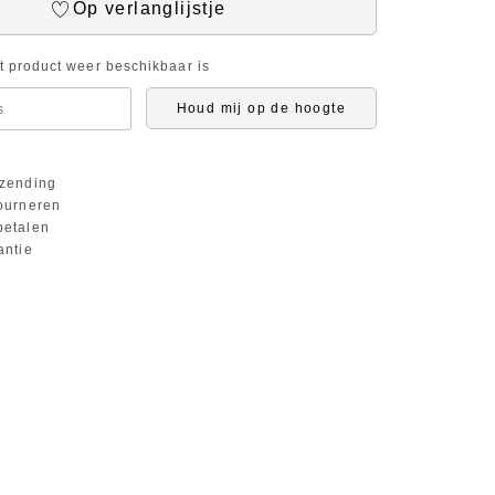
Op verlanglijstje
it product weer beschikbaar is
Houd mij op de hoogte
zending
ourneren
etalen
antie