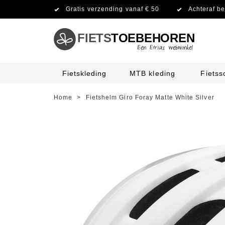
Gratis verzending vanaf € 50
Achteraf be
FIETS
TOEBEHOREN
Fietskleding
MTB kleding
Fiets
Home
>
Fietshelm Giro Foray Matte White Silver