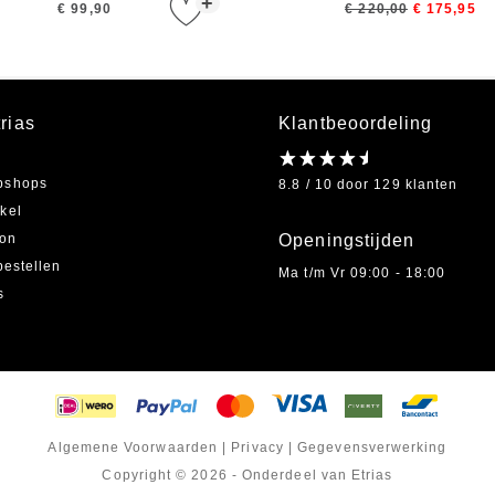
+
€ 99,90
€ 220,00
€ 175,95
rias
Klantbeoordeling
bshops
8.8 / 10 door 129 klanten
kel
on
Openingstijden
bestellen
Ma t/m Vr 09:00 - 18:00
s
Algemene Voorwaarden
|
Privacy
|
Gegevensverwerking
Copyright © 2026 - Onderdeel van Etrias