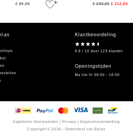
+
€ 99,90
€ 250,00
€ 212,00
rias
Klantbeoordeling
bshops
8.8 / 10 door 129 klanten
kel
on
Openingstijden
bestellen
Ma t/m Vr 09:00 - 18:00
s
Algemene Voorwaarden
|
Privacy
|
Gegevensverwerking
Copyright © 2026 - Onderdeel van Etrias