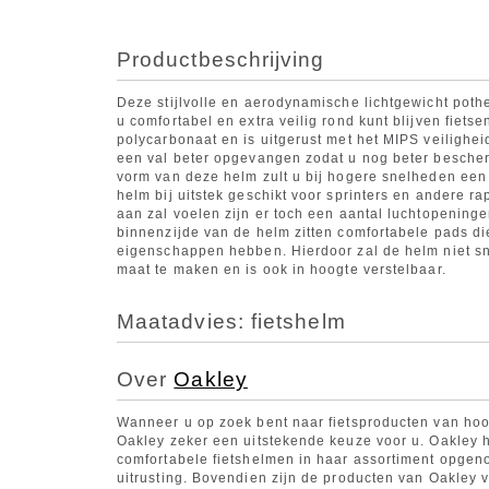
Productbeschrijving
Deze stijlvolle en aerodynamische lichtgewicht poth
u comfortabel en extra veilig rond kunt blijven fiets
polycarbonaat en is uitgerust met het MIPS veiligh
een val beter opgevangen zodat u nog beter bescherm
vorm van deze helm zult u bij hogere snelheden ee
helm bij uitstek geschikt voor sprinters en andere 
aan zal voelen zijn er toch een aantal luchtopeningen
binnenzijde van de helm zitten comfortabele pads die
eigenschappen hebben. Hierdoor zal de helm niet sn
maat te maken en is ook in hoogte verstelbaar.
Maatadvies: fietshelm
Over
Oakley
Wanneer u op zoek bent naar fietsproducten van hoo
Oakley zeker een uitstekende keuze voor u. Oakley he
comfortabele fietshelmen in haar assortiment opgen
uitrusting. Bovendien zijn de producten van Oakley 