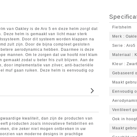
Specifica
Fietshelm
elm van Oakley is de Aro 5 en deze helm zorgt dat
en. Deze helm is gemaakt van licht maar sterk
Merk
Oakle
eidssysteem. Door dit systeem worden klappen na
d zult zijn. Door de bijna compleet gesloten
Serie
Aro5
n betere aerodynamica hebben. Daarmee is deze
rappe mannen. Om te zorgen dat uw hoofd niet klam
Materiaal
K
 gemaakt zodat u beter fris zult blijven. Aan de
Kleur
Zwar
, door implementatie van zilver, anti-bacteriële
el muf gaan ruiken. Deze helm is eenvoudig op
Gebaseerd o
Maakt gebru
Eenvoudig o
Aerodynami
Ventileert g
gwaardige kwaliteit, dan zijn de producten van
Ook in hoogt
eft producten zoals innovatieve fietsbrillen en
Maakt gebrui
omen, die zeker niet mogen ontbreken in uw
voorzien van moderne designs in prachtige