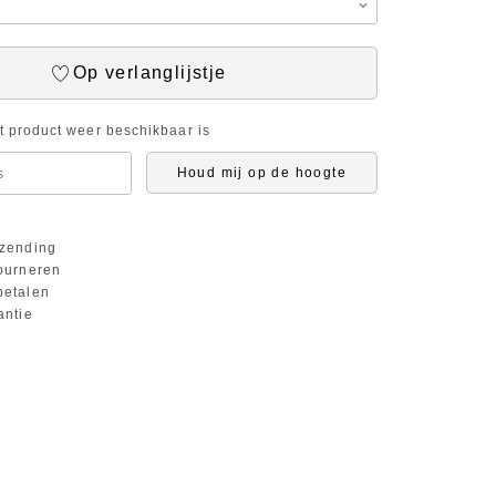
Op verlanglijstje
it product weer beschikbaar is
Houd mij op de hoogte
zending
ourneren
etalen
antie