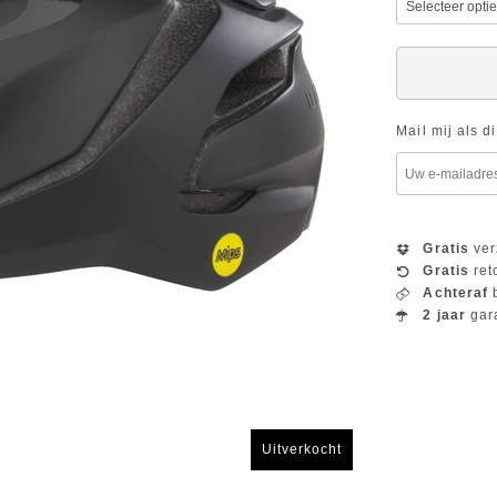
Mail mij als d
Gratis
ver
Gratis
ret
Achteraf
b
2 jaar
gar
Uitverkocht