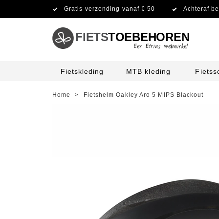
Gratis verzending vanaf € 50
Achteraf be
FIETS
TOEBEHOREN
Fietskleding
MTB kleding
Fiets
Home
>
Fietshelm Oakley Aro 5 MIPS Blackout