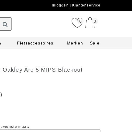
Inloggen
Klantenservice
0
0
n
Fietsaccessoires
Merken
Sale
m Oakley Aro 5 MIPS Blackout
0
 gewenste maat: