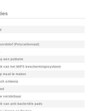
ties
y
unststof (Polycarbonaat)
t
p een pothelm
ik van het MIPS beschermingssysteem
p maat te maken
sch ontwerp
oed
e verstelbaar
k van anti-bacteriële pads