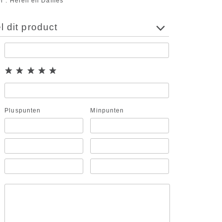
or
Heren en Dames
 dit product
Pluspunten
Minpunten