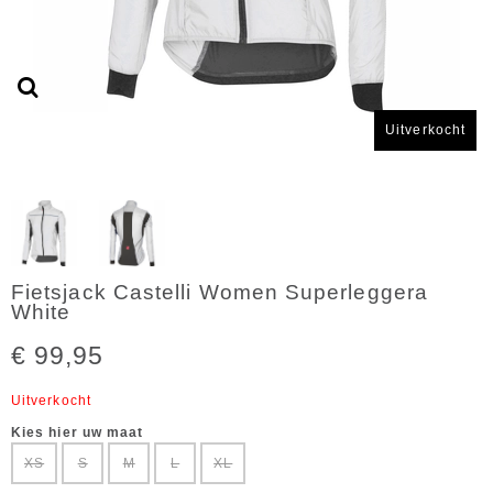
Uitverkocht
Fietsjack Castelli Women Superleggera
White
€ 99,95
Uitverkocht
Kies hier uw maat
XS
S
M
L
XL