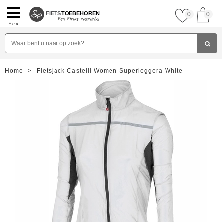
FIETS
TOEBEHOREN
0
0
Menu
Home
>
Fietsjack Castelli Women Superleggera White