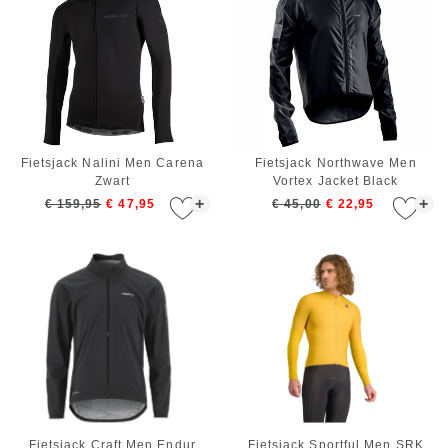
Fietsjack Nalini Men Carena
Fietsjack Northwave Men
Zwart
Vortex Jacket Black
+
+
€ 159,95
€ 47,95
€ 45,00
€ 22,95
Fietsjack Craft Men Endur
Fietsjack Sportful Men SRK