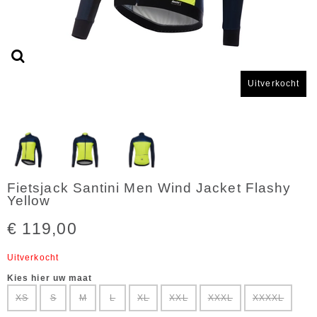
Uitverkocht
Fietsjack Santini Men Wind Jacket Flashy
Yellow
€ 119,00
Uitverkocht
Kies hier uw maat
XS
S
M
L
XL
XXL
XXXL
XXXXL