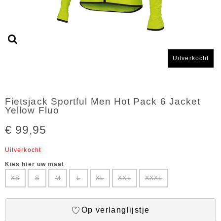
Uitverkocht
Fietsjack Sportful Men Hot Pack 6 Jacket
Yellow Fluo
€ 99,95
Uitverkocht
Kies hier uw maat
XS
S
M
L
XL
XXL
XXXL
Op verlanglijstje