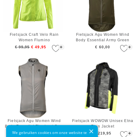
Fietsjack Craft Velo Rain
Fietsjack Agu Women Wind
Women Flumino
Body Essential Army Green
+
+
€ 99,95
€ 49,95
€ 60,00
Fietsjack Agu Women Wind
Fietsjack WOWOW Unisex Etna
Body Essential Elephant Grey
Rain Jacket
×
We gebruiken cookies om onze website te
+
+
€ 60,00
€ 219,95