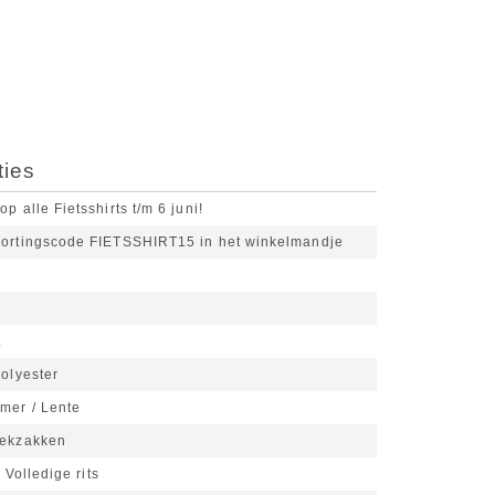
ties
p alle Fietsshirts t/m 6 juni!
kortingscode FIETSSHIRT15 in het winkelmandje
t
olyester
mer / Lente
eekzakken
Volledige rits