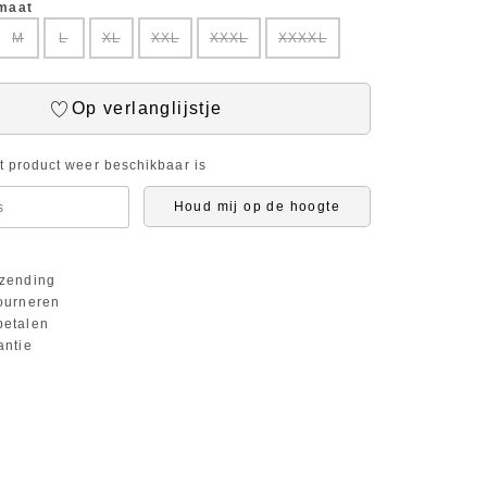
 maat
M
L
XL
XXL
XXXL
XXXXL
Op verlanglijstje
it product weer beschikbaar is
Houd mij op de hoogte
zending
ourneren
etalen
antie