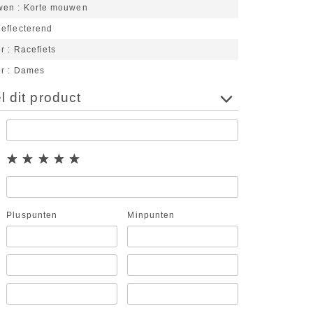
wen
Korte mouwen
eflecterend
or
Racefiets
or
Dames
 dit product
Pluspunten
Minpunten