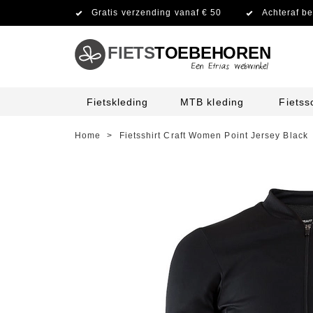
Gratis verzending vanaf € 50
Achteraf be
FIETS
TOEBEHOREN
Fietskleding
MTB kleding
Fiets
Home
>
Fietsshirt Craft Women Point Jersey Black