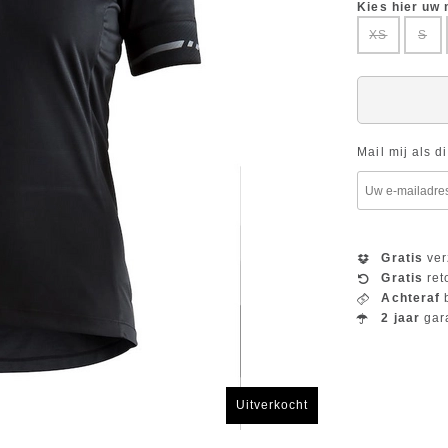
Kies hier uw
XS
S
Mail mij als d
Gratis
ver
Gratis
ret
Achteraf
b
2 jaar
gar
Uitverkocht