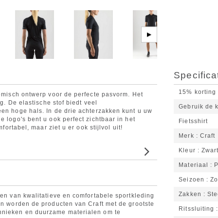
▶
Specifica
15% korting o
nomisch ontwerp voor de perfecte pasvorm. Het
ng. De elastische stof biedt veel
Gebruik de 
een hoge hals. In de drie achterzakken kunt u uw
e logo's bent u ook perfect zichtbaar in het
Fietsshirt
fortabel, maar ziet u er ook stijlvol uit!
Merk
Craft
Kleur
Zwar
Materiaal
P
Seizoen
Zo
Zakken
St
ren van kwalitatieve en comfortabele sportkleding
ken worden de producten van Craft met de grootste
Ritssluiting
chnieken en duurzame materialen om te