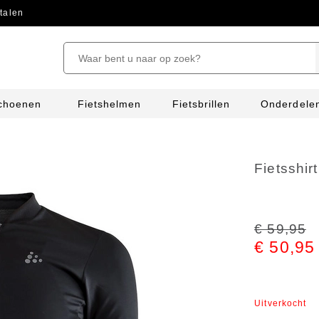
talen
schoenen
Fietshelmen
Fietsbrillen
Onderdele
Fietsshir
€ 59,95
€ 50,95
Uitverkocht