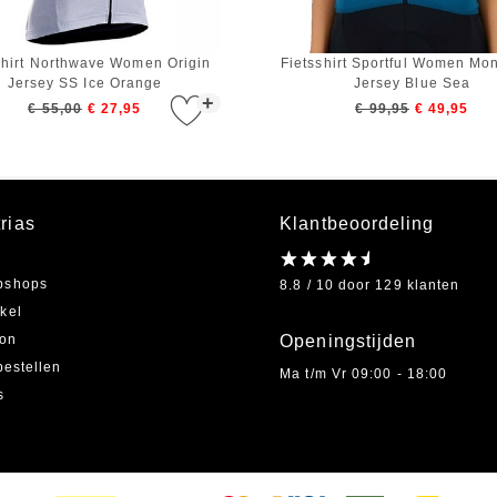
shirt Northwave Women Origin
Fietsshirt Sportful Women M
Jersey SS Ice Orange
Jersey Blue Sea
+
€ 55,00
€ 27,95
€ 99,95
€ 49,95
rias
Klantbeoordeling
bshops
8.8 / 10 door 129 klanten
kel
on
Openingstijden
bestellen
Ma t/m Vr 09:00 - 18:00
s