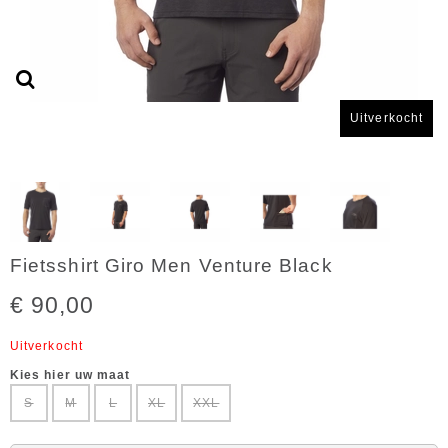
Uitverkocht
Fietsshirt Giro Men Venture Black
€ 90,00
Uitverkocht
Kies hier uw maat
S
M
L
XL
XXL