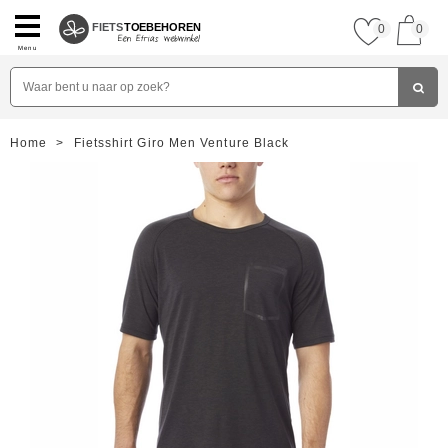
FIETS
TOEBEHOREN
0
0
Menu
Home
>
Fietsshirt Giro Men Venture Black