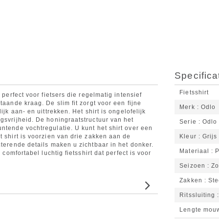
Specifica
Fietsshirt
 perfect voor fietsers die regelmatig intensief
taande kraag. De slim fit zorgt voor een fijne
Merk
Odlo
ijk aan- en uittrekken. Het shirt is ongelofelijk
gsvrijheid. De honingraatstructuur van het
Serie
Odlo
ntende vochtregulatie. U kunt het shirt over een
t shirt is voorzien van drie zakken aan de
Kleur
Grijs
cterende details maken u zichtbaar in het donker.
Materiaal
P
 comfortabel luchtig fietsshirt dat perfect is voor
Seizoen
Zo
Zakken
St
Ritssluiting
Lengte mou