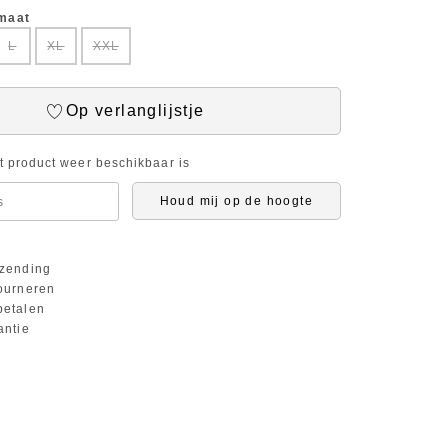
 maat
L
XL
XXL
Op verlanglijstje
it product weer beschikbaar is
Houd mij op de hoogte
zending
ourneren
etalen
antie