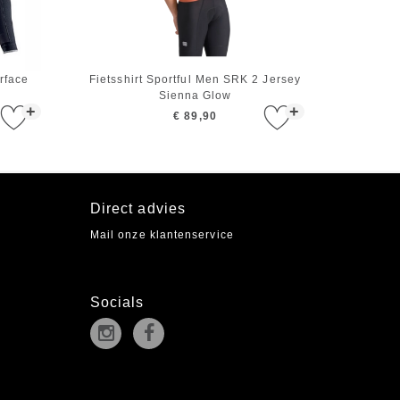
rface
Fietsshirt Sportful Men SRK 2 Jersey
Sienna Glow
+
+
€ 89,90
Direct advies
Mail onze klantenservice
Socials