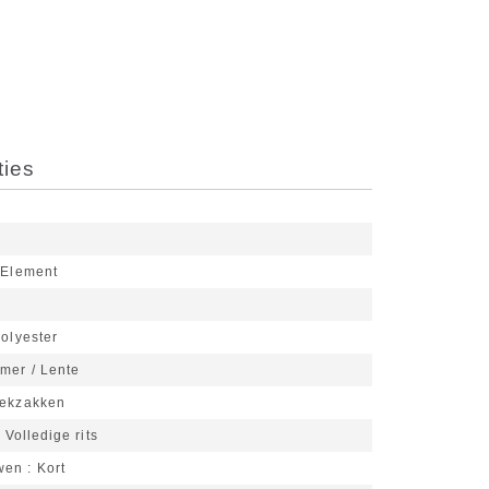
ties
 Element
olyester
mer / Lente
eekzakken
Volledige rits
wen
Kort