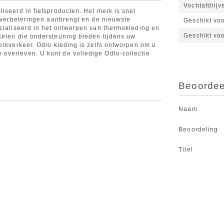
Vochtafdrijv
iseerd in fietsproducten. Het merk is snel
d verbeteringen aanbrengt en de nieuwste
Geschikt vo
ecialiseerd in het ontwerpen van thermokleding en
Geschikt vo
kelen die ondersteuning bieden tijdens uw
erkverkeer. Odlo kleding is zelfs ontworpen om u
overleven. U kunt de volledige Odlo-collectie
Beoordeel
Naam
Beoordeling
Titel