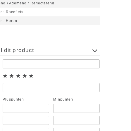
end / Ademend / Reflecterend
or
Racefiets
or
Heren
 dit product
Pluspunten
Minpunten