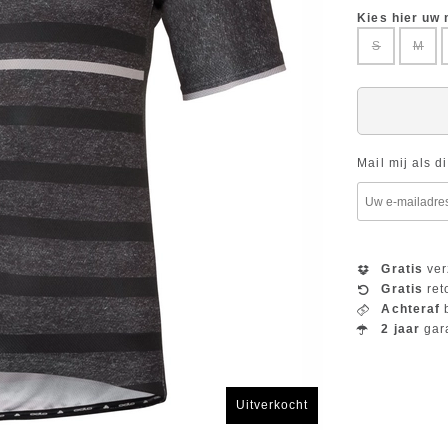
Kies hier uw
S
M
Mail mij als d
Gratis
ver
Gratis
ret
Achteraf
b
2 jaar
gar
Uitverkocht