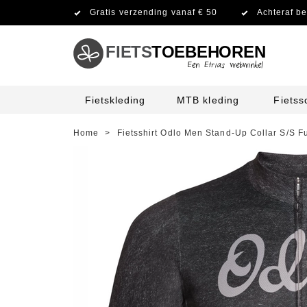
Gratis verzending vanaf € 50
Achteraf be
FIETS
TOEBEHOREN
Fietskleding
MTB kleding
Fiets
Home
>
Fietsshirt Odlo Men Stand-Up Collar S/S F