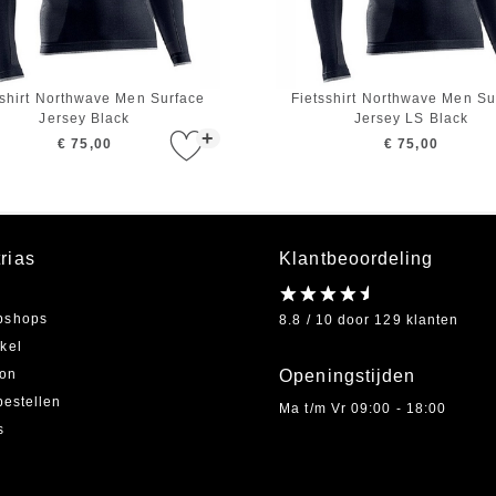
sshirt Northwave Men Surface
Fietsshirt Northwave Men Su
Jersey Black
Jersey LS Black
+
€ 75,00
€ 75,00
rias
Klantbeoordeling
bshops
8.8 / 10 door 129 klanten
kel
on
Openingstijden
bestellen
Ma t/m Vr 09:00 - 18:00
s