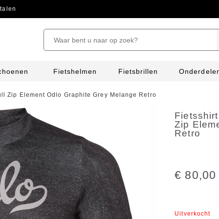
talen
schoenen
Fietshelmen
Fietsbrillen
Onderdele
ull Zip Element Odlo Graphite Grey Melange Retro
Fietsshir
Zip Elem
Retro
€ 80,00
Uitverkocht